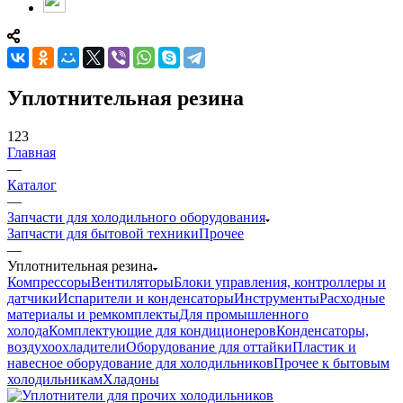
Уплотнительная резина
123
Главная
—
Каталог
—
Запчасти для холодильного оборудования
Запчасти для бытовой техники
Прочее
—
Уплотнительная резина
Компрессоры
Вентиляторы
Блоки управления, контроллеры и
датчики
Испарители и конденсаторы
Инструменты
Расходные
материалы и ремкомплекты
Для промышленного
холода
Комплектующие для кондиционеров
Конденсаторы,
воздухоохладители
Оборудование для оттайки
Пластик и
навесное оборудование для холодильников
Прочее к бытовым
холодильникам
Хладоны