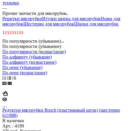
техники
—
Прочие запчасти для мясорубок
Решетки мясорубки
Втулки шнека для мясорубок
Ножи для
мясорубок
Шестерни для мясорубок
Шнеки для мясорубок
121231233
По популярности (убывание)
По популярности (убывание)
По популярности (возрастание)
По алфавиту (убывание)
По алфавиту (возрастание)
По цене (убывание)
По цене (возрастание)
Редуктор мясорубки Bosch (пластиковый шток) (шестерни
611988)
В наличии
Арт. : 4199