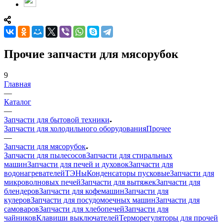
Прочие запчасти для мясорубок
9
Главная
—
Каталог
—
Запчасти для бытовой техники
Запчасти для холодильного оборудования
Прочее
—
Запчасти для мясорубок
Запчасти для пылесосов
Запчасти для стиральных
машин
Запчасти для печей и духовок
Запчасти для
водонагревателей
ТЭНы
Конденсаторы пусковые
Запчасти для
микроволновых печей
Запчасти для вытяжек
Запчасти для
блендеров
Запчасти для кофемашин
Запчасти для
кулеров
Запчасти для посудомоечных машин
Запчасти для
самоваров
Запчасти для хлебопечей
Запчасти для
чайников
Клавиши выключателей
Терморегуляторы для прочей