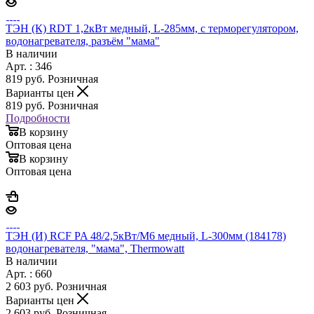
ТЭН (К) RDT 1,2кВт медный, L-285мм, с терморегулятором,
водонагревателя, разъём "мама"
В наличии
Арт. : 346
819
руб.
Розничная
Варианты цен
819
руб.
Розничная
Подробности
В корзину
Оптовая цена
В корзину
Оптовая цена
ТЭН (И) RCF PA 48/2,5кВт/M6 медный, L-300мм (184178)
водонагревателя, "мама", Thermowatt
В наличии
Арт. : 660
2 603
руб.
Розничная
Варианты цен
2 603
руб.
Розничная