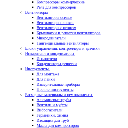
Компрессоры коммерческие
Реле для компрессоров
Вентиляторы
Вентиляторы осевые
Вентиляторы плоские
Вентиляторы с штоком
Крыльчатки и решетки вентиляторов
Микродвигатели
Тангенциальные вентиляторы
Блоки управления, контроллеры и датчики
Испарители и конденсаторы
Испарители
Конденсаторы-решетки
Инструменты
Для монтажа
Для пайки
Измерительные приборы
Прочие инструменты
Расходные материалы и ремкомплекты
Алюминевые трубы
Вентили и муфты
Виброгасители
Герметики, химия
Изоляция для труб
Масла для компрессоров