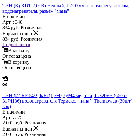
ТЭН (К) RDT 2,0кВт медный, L-295мм, с терморегулятором,
водонагревателя, разъём "мама"
В наличии
Арт. : 348
834
руб.
Розничная
Варианты цен
834
руб.
Розничная
Подробности
В корзину
Оптовая цена
В корзину
Оптовая цена
ТЭН (И) RF 64/2,0кВт(1,3+0,7)/М4 медный, L-320мм (66052,
3174186) водонагревателя Термекс, "папа", Thermowatt (30шт/
кор)
В наличии
Арт. : 375
2 001
руб.
Розничная
Варианты цен
2 001
руб.
Розничная