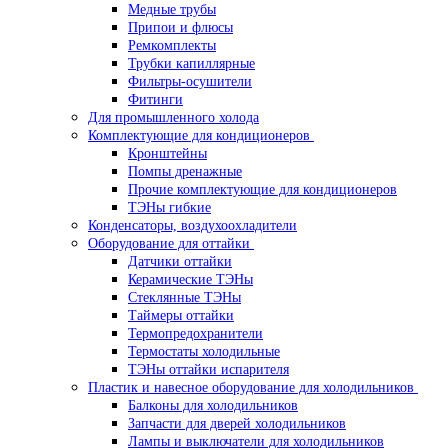
Медные трубы
Припои и флюсы
Ремкомплекты
Трубки капиллярные
Фильтры-осушители
Фитинги
Для промышленного холода
Комплектующие для кондиционеров
Кронштейны
Помпы дренажные
Прочие комплектующие для кондиционеров
ТЭНы гибкие
Конденсаторы, воздухоохладители
Оборудование для оттайки
Датчики оттайки
Керамические ТЭНы
Стеклянные ТЭНы
Таймеры оттайки
Термопредохранители
Термостаты холодильные
ТЭНы оттайки испарителя
Пластик и навесное оборудование для холодильников
Балконы для холодильников
Запчасти для дверей холодильников
Лампы и выключатели для холодильников