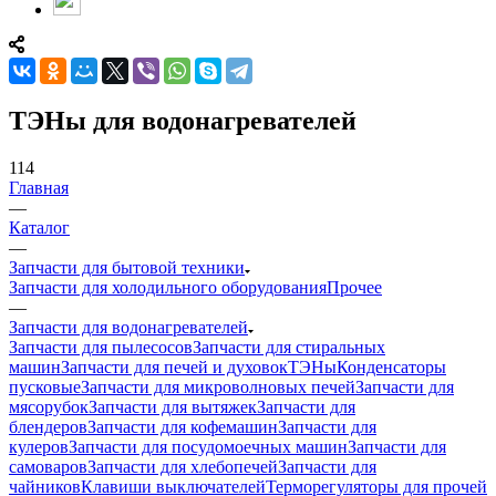
ТЭНы для водонагревателей
114
Главная
—
Каталог
—
Запчасти для бытовой техники
Запчасти для холодильного оборудования
Прочее
—
Запчасти для водонагревателей
Запчасти для пылесосов
Запчасти для стиральных
машин
Запчасти для печей и духовок
ТЭНы
Конденсаторы
пусковые
Запчасти для микроволновых печей
Запчасти для
мясорубок
Запчасти для вытяжек
Запчасти для
блендеров
Запчасти для кофемашин
Запчасти для
кулеров
Запчасти для посудомоечных машин
Запчасти для
самоваров
Запчасти для хлебопечей
Запчасти для
чайников
Клавиши выключателей
Терморегуляторы для прочей