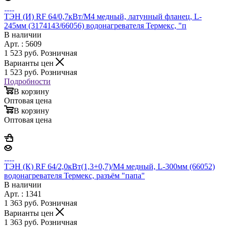
ТЭН (И) RF 64/0,7кВт/М4 медный, латунный фланец, L-
245мм (3174143/66056) водонагревателя Термекс, "п
В наличии
Арт. : 5609
1 523
руб.
Розничная
Варианты цен
1 523
руб.
Розничная
Подробности
В корзину
Оптовая цена
В корзину
Оптовая цена
ТЭН (К) RF 64/2,0кВт(1,3+0,7)/М4 медный, L-300мм (66052)
водонагревателя Термекс, разъём "папа"
В наличии
Арт. : 1341
1 363
руб.
Розничная
Варианты цен
1 363
руб.
Розничная