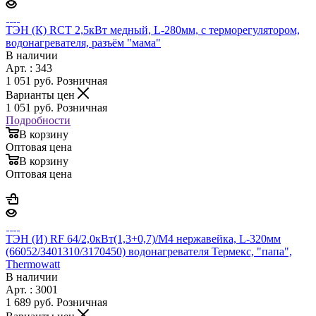
ТЭН (К) RCT 2,5кВт медный, L-280мм, с терморегулятором,
водонагревателя, разъём "мама"
В наличии
Арт. : 343
1 051
руб.
Розничная
Варианты цен
1 051
руб.
Розничная
Подробности
В корзину
Оптовая цена
В корзину
Оптовая цена
ТЭН (И) RF 64/2,0кВт(1,3+0,7)/М4 нержавейка, L-320мм
(66052/3401310/3170450) водонагревателя Термекс, "папа",
Thermowatt
В наличии
Арт. : 3001
1 689
руб.
Розничная