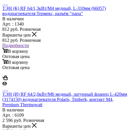
ТЭН (К) RF 64/1,3кВт/М4 медный, L-310мм (66057)
водонагревателя Термекс, разъём "папа"
В наличии
Арт. : 1340
812
руб.
Розничная
Варианты цен
812
руб.
Розничная
Подробности
В корзину
Оптовая цена
В корзину
Оптовая цена
ТЭН (И) RF 64/2,0кВт/М6 медный, латунный фланец L-420мм
(3174150) водонагревателя Polaris, Timberk, контакт М4,
Premium Thermowatt
В наличии
Арт. : 6109
2 596
руб.
Розничная
Варианты цен