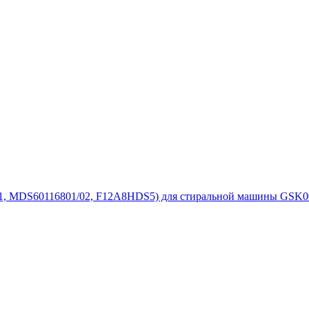
, MDS60116801/02, F12A8HDS5) для стиральной машины GSK