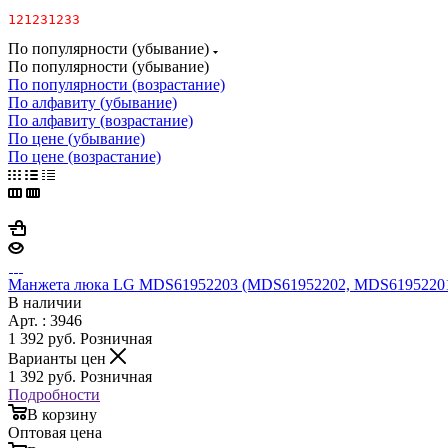
121231233
По популярности (убывание)
По популярности (убывание)
По популярности (возрастание)
По алфавиту (убывание)
По алфавиту (возрастание)
По цене (убывание)
По цене (возрастание)
Манжета люка LG MDS61952203 (MDS61952202, MDS61952201
В наличии
Арт. : 3946
1 392
руб.
Розничная
Варианты цен
1 392
руб.
Розничная
Подробности
В корзину
Оптовая цена