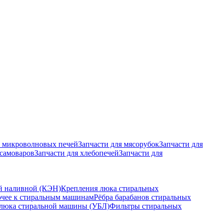
я микроволновых печей
Запчасти для мясорубок
Запчасти для
 самоваров
Запчасти для хлебопечей
Запчасти для
й наливной (КЭН)
Крепления люка стиральных
чее к стиральным машинам
Рёбра барабанов стиральных
 люка стиральной машины (УБЛ)
Фильтры стиральных