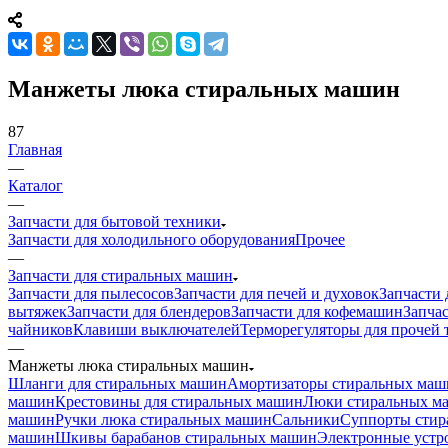
Манжеты люка стиральных машин
87
Главная
—
Каталог
—
Запчасти для бытовой техники
Запчасти для холодильного оборудования
Прочее
—
Запчасти для стиральных машин
Запчасти для пылесосов
Запчасти для печей и духовок
Запчасти 
вытяжек
Запчасти для блендеров
Запчасти для кофемашин
Запчас
чайников
Клавиши выключателей
Терморегуляторы для прочей 
—
Манжеты люка стиральных машин
Шланги для стиральных машин
Амортизаторы стиральных маш
машин
Крестовины для стиральных машин
Люки стиральных м
машин
Ручки люка стиральных машин
Сальники
Суппорты стир
машин
Шкивы барабанов стиральных машин
Электронные устр