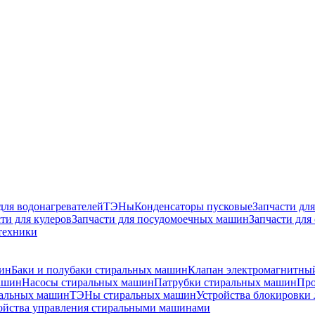
для водонагревателей
ТЭНы
Конденсаторы пусковые
Запчасти дл
ти для кулеров
Запчасти для посудомоечных машин
Запчасти для
техники
ин
Баки и полубаки стиральных машин
Клапан электромагнитны
ашин
Насосы стиральных машин
Патрубки стиральных машин
Про
альных машин
ТЭНы стиральных машин
Устройства блокировки
ойства управления стиральными машинами