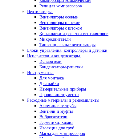
Компрессоры коммерческие
Реле для компрессоров
Вентиляторы
Вентиляторы осевые
Вентиляторы плоские
Вентиляторы с штоком
Крыльчатки и решетки вентиляторов
Микродвигатели
Тангенциальные вентиляторы
Блоки управления, контроллеры и датчики
Испарители и конденсаторы
Испарители
Конденсаторы-решетки
Инструменты
Для монтажа
Для пайки
Измерительные приборы
Прочие инструменты
Расходные материалы и ремкомплекты
Алюминевые трубы
Вентили и муфты
Виброгасители
Герметики, химия
Изоляция для труб
Масла для компрессоров