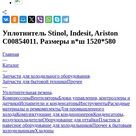
Уплотнитель Stinol, Indesit, Ariston
C00854011. Размеры в*ш 1520*580
Главная
—
Каталог
—
Запчасти для холодильного оборудования
Запчасти для бытовой техники
Прочее
—
Уплотнительная резина
Компрессоры
Вентиляторы
Блоки управления, контроллеры и
датчики
Испарители и конденсаторы
Инструменты
Расходные
материалы и ремкомплекты
Для промышленного
холода
Комплектующие для кондиционеров
Конденсаторы,
воздухоохладители
Оборудование для оттайки
Пластик и
навесное оборудование для холодильников
Прочее к бытовым
холодильникам
Хладоны