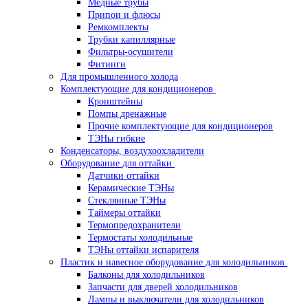
Медные трубы
Припои и флюсы
Ремкомплекты
Трубки капиллярные
Фильтры-осушители
Фитинги
Для промышленного холода
Комплектующие для кондиционеров
Кронштейны
Помпы дренажные
Прочие комплектующие для кондиционеров
ТЭНы гибкие
Конденсаторы, воздухоохладители
Оборудование для оттайки
Датчики оттайки
Керамические ТЭНы
Стеклянные ТЭНы
Таймеры оттайки
Термопредохранители
Термостаты холодильные
ТЭНы оттайки испарителя
Пластик и навесное оборудование для холодильников
Балконы для холодильников
Запчасти для дверей холодильников
Лампы и выключатели для холодильников