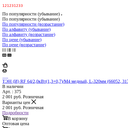
121231233
По популярности (убывание)
По популярности (убывание)
По популярности (возрастание)
По алфавиту (убывание)
По алфавиту (возрастание)
По цене (убывание)
По цене (возрастание)
ТЭН (И) RF 64/2,0кВт(1,3+0,7)/М4 медный, L-320мм (66052, 317
В наличии
Арт. : 375
2 001
руб.
Розничная
Варианты цен
2 001
руб.
Розничная
Подробности
В корзину
Оптовая цена