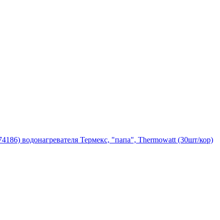
4186) водонагревателя Термекс, "папа", Thermowatt (30шт/кор)