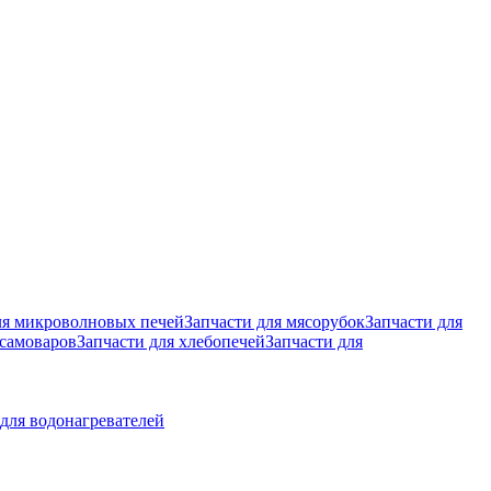
ля микроволновых печей
Запчасти для мясорубок
Запчасти для
 самоваров
Запчасти для хлебопечей
Запчасти для
для водонагревателей