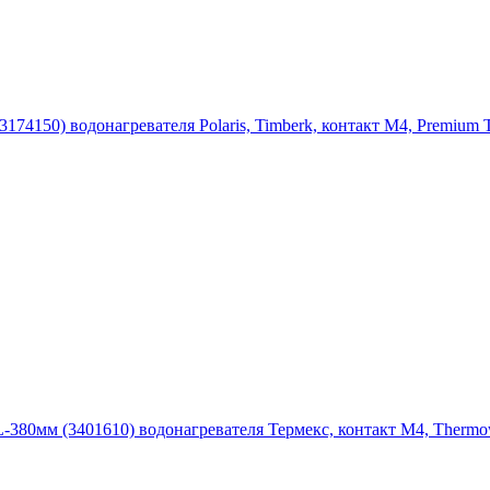
74150) водонагревателя Polaris, Timberk, контакт М4, Premium 
-380мм (3401610) водонагревателя Термекс, контакт М4, Thermo