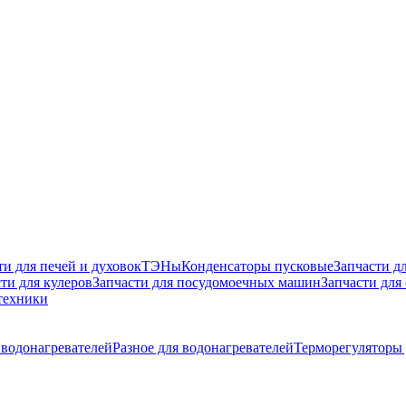
ти для печей и духовок
ТЭНы
Конденсаторы пусковые
Запчасти д
ти для кулеров
Запчасти для посудомоечных машин
Запчасти для
техники
водонагревателей
Разное для водонагревателей
Терморегуляторы 