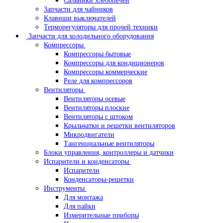
Сальники хлебопечей
Запчасти для чайников
Клавиши выключателей
Терморегуляторы для прочей техники
Запчасти для холодильного оборудования
Компрессоры
Компрессоры бытовые
Компрессоры для кондиционеров
Компрессоры коммерческие
Реле для компрессоров
Вентиляторы
Вентиляторы осевые
Вентиляторы плоские
Вентиляторы с штоком
Крыльчатки и решетки вентиляторов
Микродвигатели
Тангенциальные вентиляторы
Блоки управления, контроллеры и датчики
Испарители и конденсаторы
Испарители
Конденсаторы-решетки
Инструменты
Для монтажа
Для пайки
Измерительные приборы