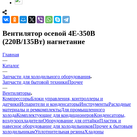
Вентилятор осевой 4E-350B
(220В/135Вт) нагнетание
Главная
—
Каталог
—
Запчасти для холодильного оборудования
Запчасти для бытовой техники
Прочее
—
Вентиляторы
Компрессоры
Блоки управления, контроллеры и
датчики
Испарители и конденсаторы
Инструменты
Расходные
материалы и ремкомплекты
Для промышленного
холода
Комплектующие для кондиционеров
Конденсаторы,
воздухоохладители
Оборудование для оттайки
Пластик и
навесное оборудование для холодильников
Прочее к бытовым
холодильникам
Уплотнительная резина
Хладоны