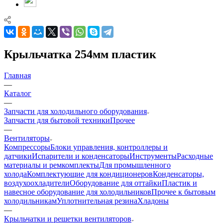
Крыльчатка 254мм пластик
Главная
—
Каталог
—
Запчасти для холодильного оборудования
Запчасти для бытовой техники
Прочее
—
Вентиляторы
Компрессоры
Блоки управления, контроллеры и
датчики
Испарители и конденсаторы
Инструменты
Расходные
материалы и ремкомплекты
Для промышленного
холода
Комплектующие для кондиционеров
Конденсаторы,
воздухоохладители
Оборудование для оттайки
Пластик и
навесное оборудование для холодильников
Прочее к бытовым
холодильникам
Уплотнительная резина
Хладоны
—
Крыльчатки и решетки вентиляторов