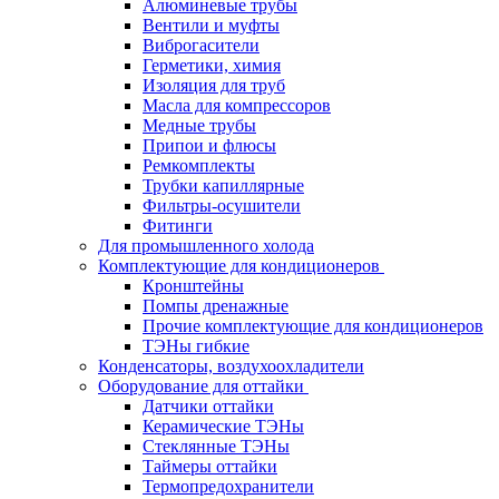
Алюминевые трубы
Вентили и муфты
Виброгасители
Герметики, химия
Изоляция для труб
Масла для компрессоров
Медные трубы
Припои и флюсы
Ремкомплекты
Трубки капиллярные
Фильтры-осушители
Фитинги
Для промышленного холода
Комплектующие для кондиционеров
Кронштейны
Помпы дренажные
Прочие комплектующие для кондиционеров
ТЭНы гибкие
Конденсаторы, воздухоохладители
Оборудование для оттайки
Датчики оттайки
Керамические ТЭНы
Стеклянные ТЭНы
Таймеры оттайки
Термопредохранители