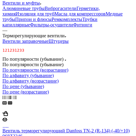
Вентили и муфты
Алюминевые трубы
Виброгасители
Герметики,
химия
Изоляция для труб
Масла для компрессоров
Медные
трубы
Припои и флюсы
Ремкомплекты
Трубки
капиллярные
Фильтры-осушители
Фитинги
—
Терморегулирующие вентили
Вентили заправочные
Штуцеры
121231233
По популярности (убывание)
По популярности (убывание)
По популярности (возрастание)
По алфавиту (убывание)
По алфавиту (возрастание)
По цене (убывание)
По цене (возрастание)
Вентиль терморегулирующий Danfoss TN-2 (R-134) (-40/+10)