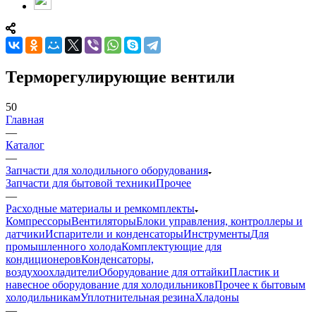
Терморегулирующие вентили
50
Главная
—
Каталог
—
Запчасти для холодильного оборудования
Запчасти для бытовой техники
Прочее
—
Расходные материалы и ремкомплекты
Компрессоры
Вентиляторы
Блоки управления, контроллеры и
датчики
Испарители и конденсаторы
Инструменты
Для
промышленного холода
Комплектующие для
кондиционеров
Конденсаторы,
воздухоохладители
Оборудование для оттайки
Пластик и
навесное оборудование для холодильников
Прочее к бытовым
холодильникам
Уплотнительная резина
Хладоны
—