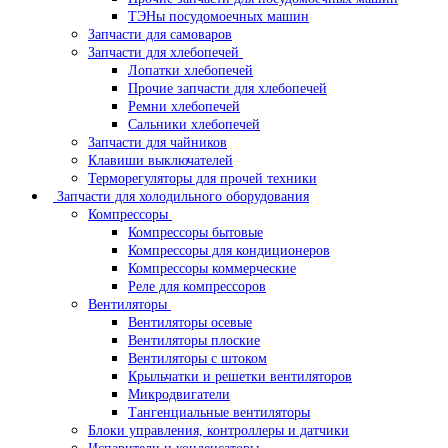
ТЭНы посудомоечных машин
Запчасти для самоваров
Запчасти для хлебопечей
Лопатки хлебопечей
Прочие запчасти для хлебопечей
Ремни хлебопечей
Сальники хлебопечей
Запчасти для чайников
Клавиши выключателей
Терморегуляторы для прочей техники
Запчасти для холодильного оборудования
Компрессоры
Компрессоры бытовые
Компрессоры для кондиционеров
Компрессоры коммерческие
Реле для компрессоров
Вентиляторы
Вентиляторы осевые
Вентиляторы плоские
Вентиляторы с штоком
Крыльчатки и решетки вентиляторов
Микродвигатели
Тангенциальные вентиляторы
Блоки управления, контроллеры и датчики