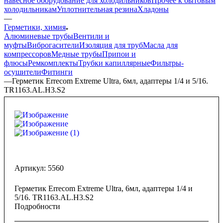
навесное оборудование для холодильников
Прочее к бытовым
холодильникам
Уплотнительная резина
Хладоны
—
Герметики, химия
Алюминевые трубы
Вентили и
муфты
Виброгасители
Изоляция для труб
Масла для
компрессоров
Медные трубы
Припои и
флюсы
Ремкомплекты
Трубки капиллярные
Фильтры-
осушители
Фитинги
—
Герметик Errecom Extreme Ultra, 6мл, адаптеры 1/4 и 5/16.
TR1163.AL.H3.S2
Артикул:
5560
Герметик Errecom Extreme Ultra, 6мл, адаптеры 1/4 и
5/16. TR1163.AL.H3.S2
Подробности