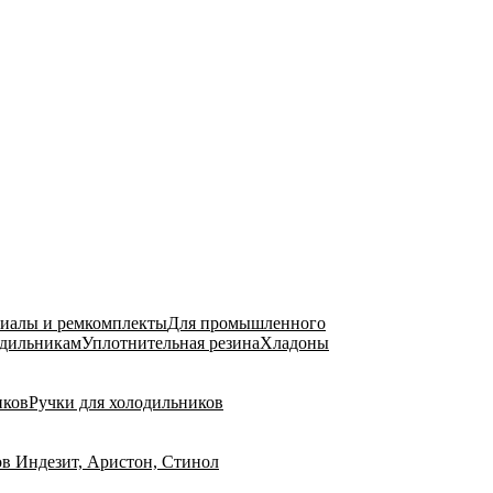
риалы и ремкомплекты
Для промышленного
одильникам
Уплотнительная резина
Хладоны
иков
Ручки для холодильников
в Индезит, Аристон, Стинол