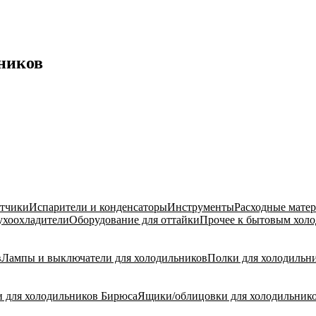
ников
атчики
Испарители и конденсаторы
Инструменты
Расходные мате
ухоохладители
Оборудование для оттайки
Прочее к бытовым хол
в
Лампы и выключатели для холодильников
Полки для холодильн
 для холодильников Бирюса
Ящики/облицовки для холодильнико