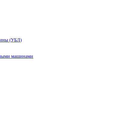
шины (УБЛ)
ьными машинами