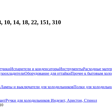
0, 14, 18, 22, 151, 310
атчики
Испарители и конденсаторы
Инструменты
Расходные мате
ухоохладители
Оборудование для оттайки
Прочее к бытовым хол
в
Лампы и выключатели для холодильников
Полки для холодильн
ант
Ручки для холодильников Индезит, Аристон, Стинол
10