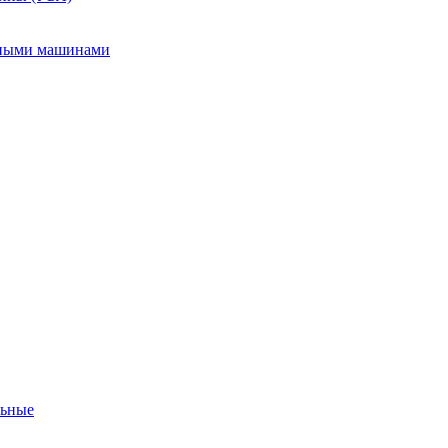
ьными машинами
льные