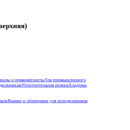
(верхняя)
риалы и ремкомплекты
Для промышленного
одильникам
Уплотнительная резина
Хладоны
иков
Ящики и облицовки для холодильников