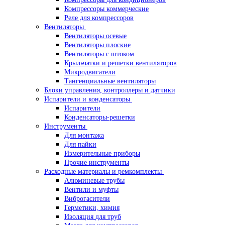
Компрессоры коммерческие
Реле для компрессоров
Вентиляторы
Вентиляторы осевые
Вентиляторы плоские
Вентиляторы с штоком
Крыльчатки и решетки вентиляторов
Микродвигатели
Тангенциальные вентиляторы
Блоки управления, контроллеры и датчики
Испарители и конденсаторы
Испарители
Конденсаторы-решетки
Инструменты
Для монтажа
Для пайки
Измерительные приборы
Прочие инструменты
Расходные материалы и ремкомплекты
Алюминевые трубы
Вентили и муфты
Виброгасители
Герметики, химия
Изоляция для труб