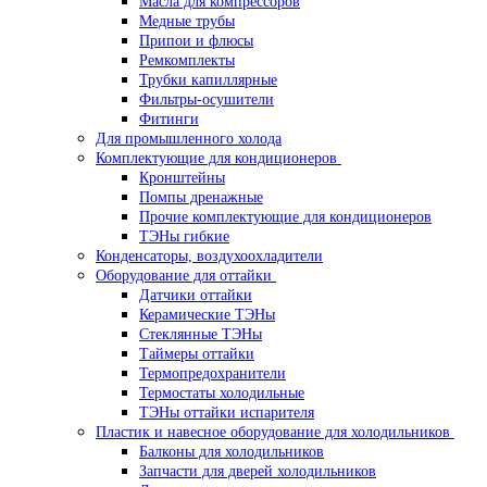
Масла для компрессоров
Медные трубы
Припои и флюсы
Ремкомплекты
Трубки капиллярные
Фильтры-осушители
Фитинги
Для промышленного холода
Комплектующие для кондиционеров
Кронштейны
Помпы дренажные
Прочие комплектующие для кондиционеров
ТЭНы гибкие
Конденсаторы, воздухоохладители
Оборудование для оттайки
Датчики оттайки
Керамические ТЭНы
Стеклянные ТЭНы
Таймеры оттайки
Термопредохранители
Термостаты холодильные
ТЭНы оттайки испарителя
Пластик и навесное оборудование для холодильников
Балконы для холодильников
Запчасти для дверей холодильников