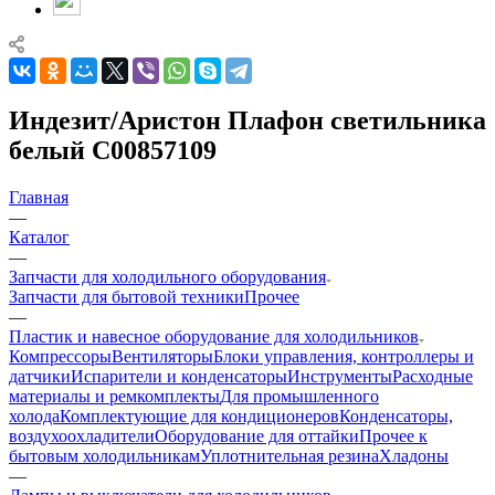
Индезит/Аристон Плафон светильника
белый C00857109
Главная
—
Каталог
—
Запчасти для холодильного оборудования
Запчасти для бытовой техники
Прочее
—
Пластик и навесное оборудование для холодильников
Компрессоры
Вентиляторы
Блоки управления, контроллеры и
датчики
Испарители и конденсаторы
Инструменты
Расходные
материалы и ремкомплекты
Для промышленного
холода
Комплектующие для кондиционеров
Конденсаторы,
воздухоохладители
Оборудование для оттайки
Прочее к
бытовым холодильникам
Уплотнительная резина
Хладоны
—