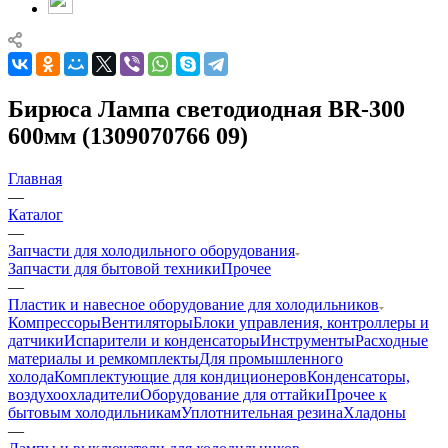
Бирюса Лампа светодиодная BR-300
600мм (1309070766 09)
Главная
—
Каталог
—
Запчасти для холодильного оборудования
Запчасти для бытовой техники
Прочее
—
Пластик и навесное оборудование для холодильников
Компрессоры
Вентиляторы
Блоки управления, контроллеры и
датчики
Испарители и конденсаторы
Инструменты
Расходные
материалы и ремкомплекты
Для промышленного
холода
Комплектующие для кондиционеров
Конденсаторы,
воздухоохладители
Оборудование для оттайки
Прочее к
бытовым холодильникам
Уплотнительная резина
Хладоны
—