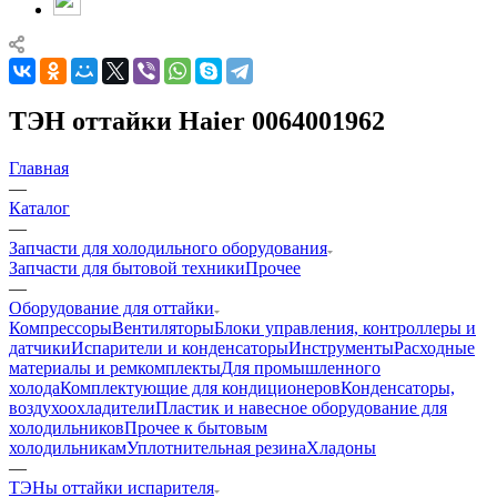
ТЭН оттайки Haier 0064001962
Главная
—
Каталог
—
Запчасти для холодильного оборудования
Запчасти для бытовой техники
Прочее
—
Оборудование для оттайки
Компрессоры
Вентиляторы
Блоки управления, контроллеры и
датчики
Испарители и конденсаторы
Инструменты
Расходные
материалы и ремкомплекты
Для промышленного
холода
Комплектующие для кондиционеров
Конденсаторы,
воздухоохладители
Пластик и навесное оборудование для
холодильников
Прочее к бытовым
холодильникам
Уплотнительная резина
Хладоны
—
ТЭНы оттайки испарителя