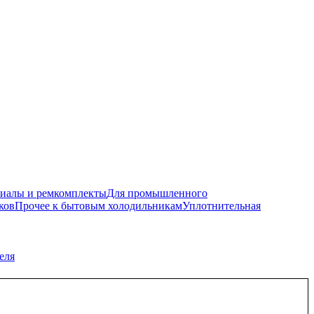
риалы и ремкомплекты
Для промышленного
ков
Прочее к бытовым холодильникам
Уплотнительная
еля