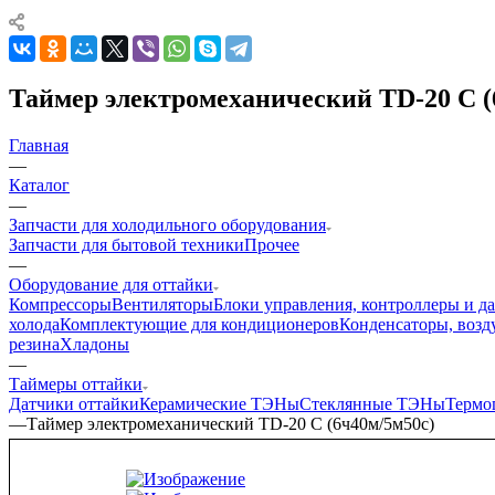
Таймер электромеханический TD-20 С (
Главная
—
Каталог
—
Запчасти для холодильного оборудования
Запчасти для бытовой техники
Прочее
—
Оборудование для оттайки
Компрессоры
Вентиляторы
Блоки управления, контроллеры и д
холода
Комплектующие для кондиционеров
Конденсаторы, возд
резина
Хладоны
—
Таймеры оттайки
Датчики оттайки
Керамические ТЭНы
Стеклянные ТЭНы
Термо
—
Таймер электромеханический TD-20 С (6ч40м/5м50с)