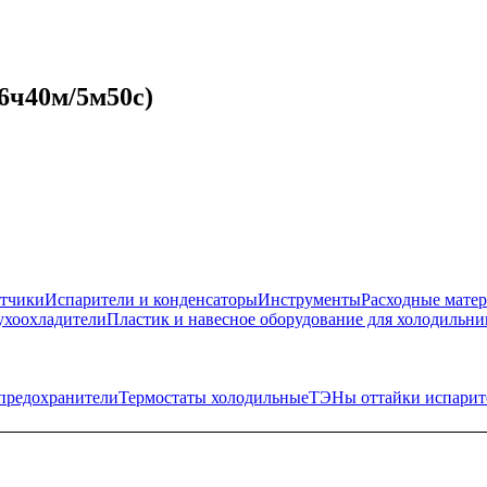
6ч40м/5м50с)
атчики
Испарители и конденсаторы
Инструменты
Расходные мате
ухоохладители
Пластик и навесное оборудование для холодильни
предохранители
Термостаты холодильные
ТЭНы оттайки испарит