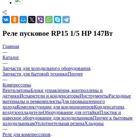
Реле пусковое RP15 1/5 HP 147Вт
Главная
—
Каталог
—
Запчасти для холодильного оборудования
Запчасти для бытовой техники
Прочее
—
Компрессоры
Вентиляторы
Блоки управления, контроллеры и
датчики
Испарители и конденсаторы
Инструменты
Расходные
материалы и ремкомплекты
Для промышленного
холода
Комплектующие для кондиционеров
Конденсаторы,
воздухоохладители
Оборудование для оттайки
Пластик и
навесное оборудование для холодильников
Прочее к бытовым
холодильникам
Уплотнительная резина
Хладоны
—
Реле для компрессоров