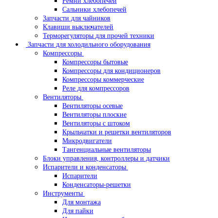
Ремни хлебопечей
Сальники хлебопечей
Запчасти для чайников
Клавиши выключателей
Терморегуляторы для прочей техники
Запчасти для холодильного оборудования
Компрессоры
Компрессоры бытовые
Компрессоры для кондиционеров
Компрессоры коммерческие
Реле для компрессоров
Вентиляторы
Вентиляторы осевые
Вентиляторы плоские
Вентиляторы с штоком
Крыльчатки и решетки вентиляторов
Микродвигатели
Тангенциальные вентиляторы
Блоки управления, контроллеры и датчики
Испарители и конденсаторы
Испарители
Конденсаторы-решетки
Инструменты
Для монтажа
Для пайки