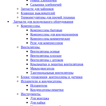
Ремни хлебопечей
Сальники хлебопечей
Запчасти для чайников
Клавиши выключателей
Терморегуляторы для прочей техники
Запчасти для холодильного оборудования
Компрессоры
Компрессоры бытовые
Компрессоры для кондиционеров
Компрессоры коммерческие
Реле для компрессоров
Вентиляторы
Вентиляторы осевые
Вентиляторы плоские
Вентиляторы с штоком
Крыльчатки и решетки вентиляторов
Микродвигатели
Тангенциальные вентиляторы
Блоки управления, контроллеры и датчики
Испарители и конденсаторы
Испарители
Конденсаторы-решетки
Инструменты
Для монтажа
Для пайки