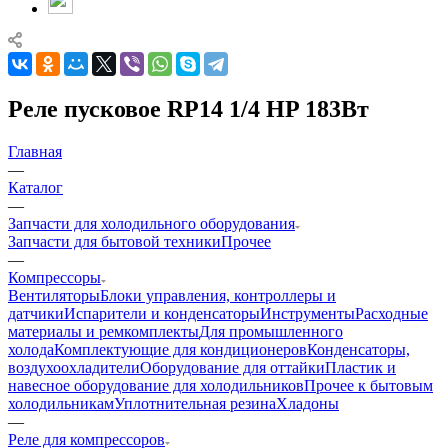
Реле пусковое RP14 1/4 HP 183Вт
Главная
—
Каталог
—
Запчасти для холодильного оборудования
Запчасти для бытовой техники
Прочее
—
Компрессоры
Вентиляторы
Блоки управления, контроллеры и
датчики
Испарители и конденсаторы
Инструменты
Расходные
материалы и ремкомплекты
Для промышленного
холода
Комплектующие для кондиционеров
Конденсаторы,
воздухоохладители
Оборудование для оттайки
Пластик и
навесное оборудование для холодильников
Прочее к бытовым
холодильникам
Уплотнительная резина
Хладоны
—
Реле для компрессоров