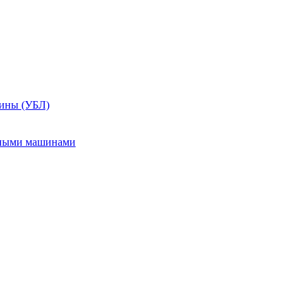
шины (УБЛ)
ьными машинами