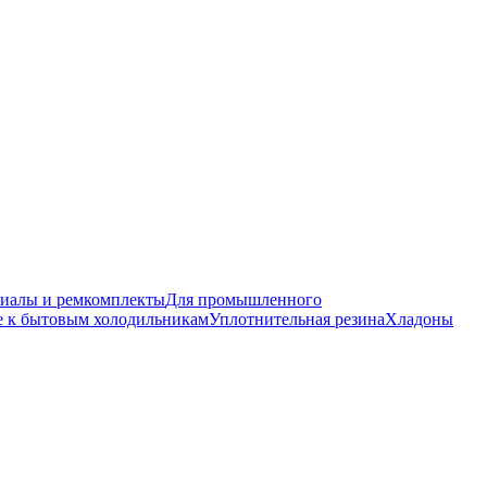
риалы и ремкомплекты
Для промышленного
е к бытовым холодильникам
Уплотнительная резина
Хладоны