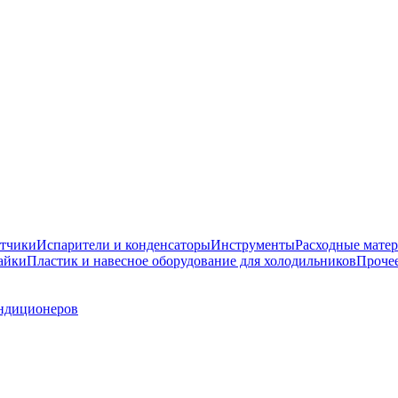
атчики
Испарители и конденсаторы
Инструменты
Расходные мате
айки
Пластик и навесное оборудование для холодильников
Проче
ндиционеров