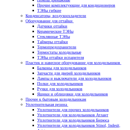
Помпы дренажные
Прочие комплектующие для кондиционеров
ТЭНы гибкие
Конденсаторы, воздухоохладители
Оборудование для оттайки
Датчики оттайки
Керамические ТЭНы
Стеклянные ТЭНы
Таймеры оттайки
Термопредохранители
Термостаты холодильные
ТЭНы оттайки испарителя
Пластик и навесное оборудование для холодильников
Балконы для холодильников
Запчасти для дверей холодильников
Лампы и выключатели для холодильников
Полки для холодильников
Ручки для холодильников
Ящики и облицовки для холодильников
Прочее к бытовым холодильникам
Уплотнительная резина
Уплотнители для прочих холодильников
Уплотнители для холодильников Атлант
Уплотнители для холодильников Бирюса
Уплотнители для холодильников Stinol, Indesit,