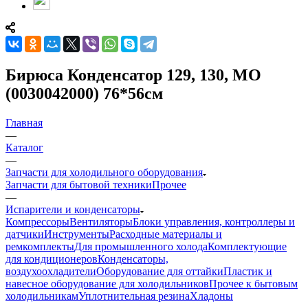
Бирюса Конденсатор 129, 130, МО
(0030042000) 76*56см
Главная
—
Каталог
—
Запчасти для холодильного оборудования
Запчасти для бытовой техники
Прочее
—
Испарители и конденсаторы
Компрессоры
Вентиляторы
Блоки управления, контроллеры и
датчики
Инструменты
Расходные материалы и
ремкомплекты
Для промышленного холода
Комплектующие
для кондиционеров
Конденсаторы,
воздухоохладители
Оборудование для оттайки
Пластик и
навесное оборудование для холодильников
Прочее к бытовым
холодильникам
Уплотнительная резина
Хладоны