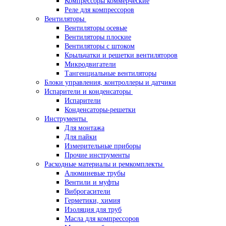
Компрессоры коммерческие
Реле для компрессоров
Вентиляторы
Вентиляторы осевые
Вентиляторы плоские
Вентиляторы с штоком
Крыльчатки и решетки вентиляторов
Микродвигатели
Тангенциальные вентиляторы
Блоки управления, контроллеры и датчики
Испарители и конденсаторы
Испарители
Конденсаторы-решетки
Инструменты
Для монтажа
Для пайки
Измерительные приборы
Прочие инструменты
Расходные материалы и ремкомплекты
Алюминевые трубы
Вентили и муфты
Виброгасители
Герметики, химия
Изоляция для труб
Масла для компрессоров