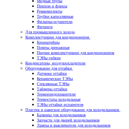
Медные трубы
Припои и флюсы
Ремкомплекты
Трубки капиллярные
Фильтры-осушители
Фитинги
Для промышленного холода
Комплектующие для кондиционеров
Кронштейны
Помпы дренажные
Прочие комплектующие для кондиционеров
ТЭНы гибкие
Конденсаторы, воздухоохладители
Оборудование для оттайки
Датчики оттайки
Керамические ТЭНы
Стеклянные ТЭНы
Таймеры оттайки
Термопредохранители
Термостаты холодильные
ТЭНы оттайки испарителя
Пластик и навесное оборудование для холодильников
Балконы для холодильников
Запчасти для дверей холодильников
Лампы и выключатели для холодильников