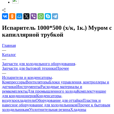
Испаритель 1000*500 (х/к, 1к.) Муром с
капиллярной трубкой
Главная
—
Каталог
—
Запчасти для холодильного оборудования
Запчасти для бытовой техники
Прочее
—
Испарители и конденсаторы
Компрессоры
Вентиляторы
Блоки управления, контроллеры и
датчики
Инструменты
Расходные материалы и
ремкомплекты
Для промышленного холода
Комплектующие
для кондиционеров
Конденсаторы,
воздухоохладители
Оборудование для оттайки
Пластик и
навесное оборудование для холодильников
Прочее к бытовым
холодильникам
Уплотнительная резина
Хладоны