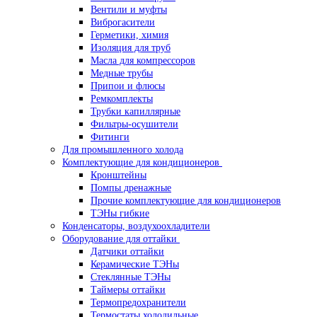
Вентили и муфты
Виброгасители
Герметики, химия
Изоляция для труб
Масла для компрессоров
Медные трубы
Припои и флюсы
Ремкомплекты
Трубки капиллярные
Фильтры-осушители
Фитинги
Для промышленного холода
Комплектующие для кондиционеров
Кронштейны
Помпы дренажные
Прочие комплектующие для кондиционеров
ТЭНы гибкие
Конденсаторы, воздухоохладители
Оборудование для оттайки
Датчики оттайки
Керамические ТЭНы
Стеклянные ТЭНы
Таймеры оттайки
Термопредохранители
Термостаты холодильные