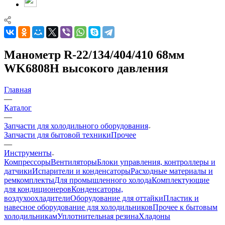
Манометр R-22/134/404/410 68мм
WK6808H высокого давления
Главная
—
Каталог
—
Запчасти для холодильного оборудования
Запчасти для бытовой техники
Прочее
—
Инструменты
Компрессоры
Вентиляторы
Блоки управления, контроллеры и
датчики
Испарители и конденсаторы
Расходные материалы и
ремкомплекты
Для промышленного холода
Комплектующие
для кондиционеров
Конденсаторы,
воздухоохладители
Оборудование для оттайки
Пластик и
навесное оборудование для холодильников
Прочее к бытовым
холодильникам
Уплотнительная резина
Хладоны