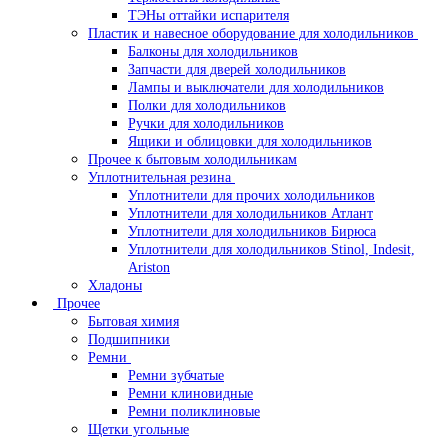
ТЭНы оттайки испарителя
Пластик и навесное оборудование для холодильников
Балконы для холодильников
Запчасти для дверей холодильников
Лампы и выключатели для холодильников
Полки для холодильников
Ручки для холодильников
Ящики и облицовки для холодильников
Прочее к бытовым холодильникам
Уплотнительная резина
Уплотнители для прочих холодильников
Уплотнители для холодильников Атлант
Уплотнители для холодильников Бирюса
Уплотнители для холодильников Stinol, Indesit,
Ariston
Хладоны
Прочее
Бытовая химия
Подшипники
Ремни
Ремни зубчатые
Ремни клиновидные
Ремни поликлиновые
Щетки угольные