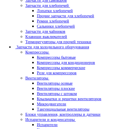
Запчасти для самоваров
Запчасти для хлебопечей
Лопатки хлебопечей
Прочие запчасти для хлебопечей
Ремни хлебопечей
Сальники хлебопечей
Запчасти для чайников
Клавиши выключателей
Терморегуляторы для прочей техники
Запчасти для холодильного оборудования
Компрессоры
Компрессоры бытовые
Компрессоры для кондиционеров
Компрессоры коммерческие
Реле для компрессоров
Вентиляторы
Вентиляторы осевые
Вентиляторы плоские
Вентиляторы с штоком
Крыльчатки и решетки вентиляторов
Микродвигатели
Тангенциальные вентиляторы
Блоки управления, контроллеры и датчики
Испарители и конденсаторы
Испарители