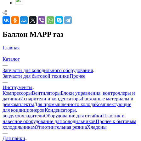
Баллон MAPP газ
Главная
—
Каталог
—
Запчасти для холодильного оборудования
Запчасти для бытовой техники
Прочее
—
Инструменты
Компрессоры
Вентиляторы
Блоки управления, контроллеры и
датчики
Испарители и конденсаторы
Расходные материалы и
ремкомплекты
Для промышленного холода
Комплектующие
для кондиционеров
Конденсаторы,
воздухоохладители
Оборудование для оттайки
Пластик и
навесное оборудование для холодильников
Прочее к бытовым
холодильникам
Уплотнительная резина
Хладоны
—
Для пайки