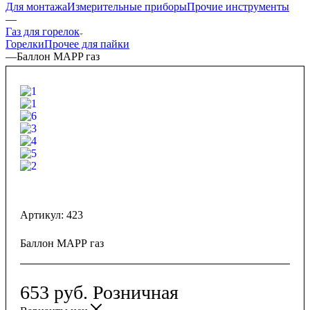
Для монтажа
Измерительные приборы
Прочие инструменты
—
Газ для горелок
Горелки
Прочее для пайки
—
Баллон MAPP газ
Артикул:
423
Баллон MAPP газ
653
руб.
Розничная