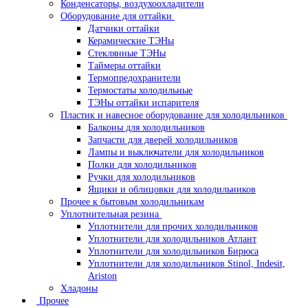
Конденсаторы, воздухоохладители
Оборудование для оттайки
Датчики оттайки
Керамические ТЭНы
Стеклянные ТЭНы
Таймеры оттайки
Термопредохранители
Термостаты холодильные
ТЭНы оттайки испарителя
Пластик и навесное оборудование для холодильников
Балконы для холодильников
Запчасти для дверей холодильников
Лампы и выключатели для холодильников
Полки для холодильников
Ручки для холодильников
Ящики и облицовки для холодильников
Прочее к бытовым холодильникам
Уплотнительная резина
Уплотнители для прочих холодильников
Уплотнители для холодильников Атлант
Уплотнители для холодильников Бирюса
Уплотнители для холодильников Stinol, Indesit,
Ariston
Хладоны
Прочее