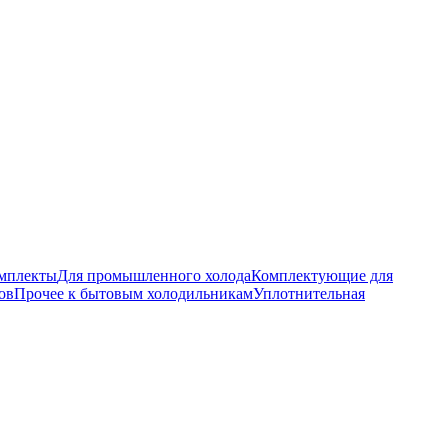
омплекты
Для промышленного холода
Комплектующие для
ов
Прочее к бытовым холодильникам
Уплотнительная