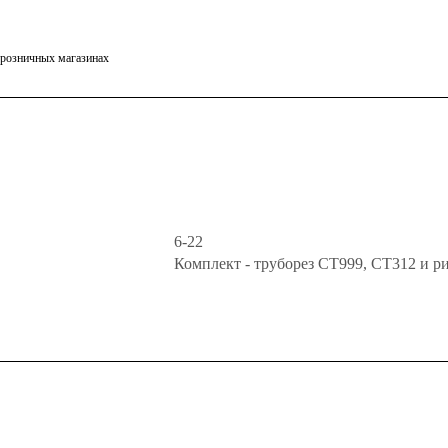
в розничных магазинах
6-22
Комплект - труборез СТ999, СТ312 и р