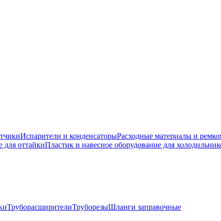
атчики
Испарители и конденсаторы
Расходные материалы и ремк
 для оттайки
Пластик и навесное оборудование для холодильник
ки
Труборасширители
Труборезы
Шланги заправочные