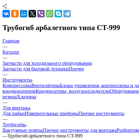
Трубогиб арбалетного типа CT-999
Главная
—
Каталог
—
Запчасти для холодильного оборудования
Запчасти для бытовой техники
Прочее
—
Инструменты
Компрессоры
Вентиляторы
Блоки управления, контроллеры и д
кондиционеров
Конденсаторы, воздухоохладители
Оборудование
резина
Хладоны
—
Для монтажа
Для пайки
Измерительные приборы
Прочие инструменты
—
Трубогибы
Вакуумные помпы
Прочие инструменты для монтажа
Разбортов
—
Трубогиб арбалетного типа CT-999