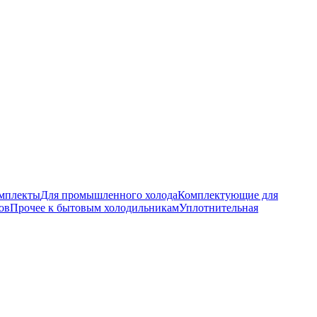
омплекты
Для промышленного холода
Комплектующие для
ов
Прочее к бытовым холодильникам
Уплотнительная