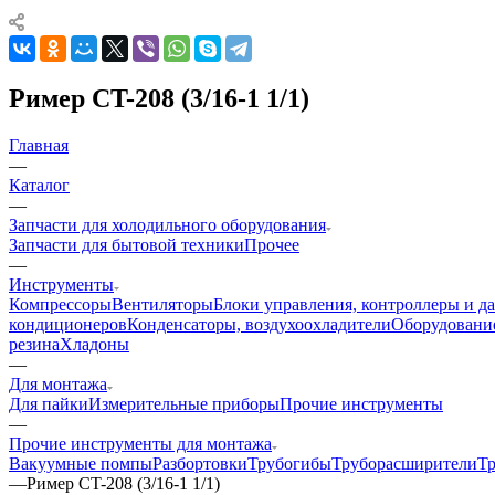
Ример CT-208 (3/16-1 1/1)
Главная
—
Каталог
—
Запчасти для холодильного оборудования
Запчасти для бытовой техники
Прочее
—
Инструменты
Компрессоры
Вентиляторы
Блоки управления, контроллеры и д
кондиционеров
Конденсаторы, воздухоохладители
Оборудование
резина
Хладоны
—
Для монтажа
Для пайки
Измерительные приборы
Прочие инструменты
—
Прочие инструменты для монтажа
Вакуумные помпы
Разбортовки
Трубогибы
Труборасширители
Т
—
Ример CT-208 (3/16-1 1/1)