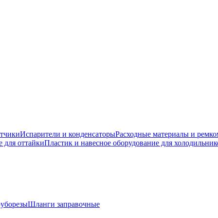
атчики
Испарители и конденсаторы
Расходные материалы и ремк
 для оттайки
Пластик и навесное оборудование для холодильник
руборезы
Шланги заправочные