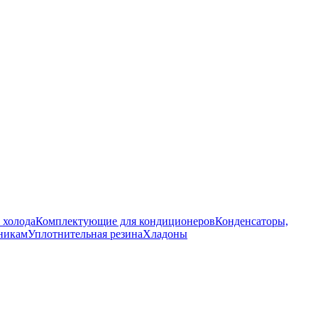
 холода
Комплектующие для кондиционеров
Конденсаторы,
никам
Уплотнительная резина
Хладоны