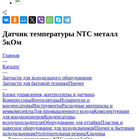
Датчик температуры NTC металл
5кОм
Главная
—
Каталог
—
Запчасти для холодильного оборудования
Запчасти для бытовой техники
Прочее
—
Блоки управления, контроллеры и датчики
Компрессоры
Вентиляторы
Испарители и
конденсаторы
Инструменты
Расходные материалы и
ремкомплекты
Для промышленного холода
Комплектующие
для кондиционеров
Конденсаторы,
воздухоохладители
Оборудование для оттайки
Пластик и
навесное оборудование для холодильников
Прочее к бытовым
холодильникам
Уплотнительная резина
Хладоны