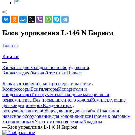
Блок управления L-146 N Бирюса
Главная
—
Каталог
—
Запчасти для холодильного оборудования
Запчасти для бытовой техники
Прочее
—
Блоки управления, контроллеры и датчики
Компрессоры
Вентиляторы
Испарители и
конденсаторы
Инструменты
Расходные материалы и
ремкомплекты
Для промышленного холода
Комплектующие
для кондиционеров
Конденсаторы,
воздухоохладители
Оборудование для оттайки
Пластик и
навесное оборудование для холодильников
Прочее к бытовым
холодильникам
Уплотнительная резина
Хладоны
—
Блок управления L-146 N Бирюса