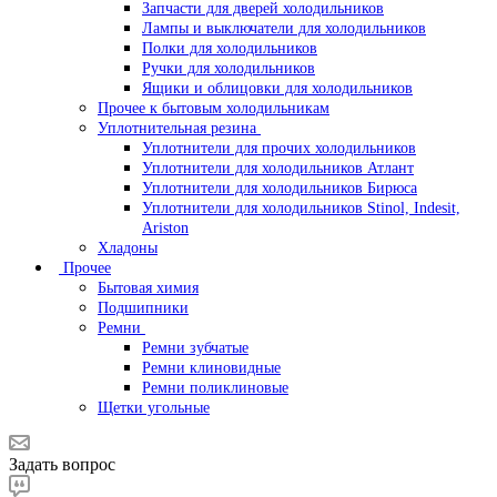
Запчасти для дверей холодильников
Лампы и выключатели для холодильников
Полки для холодильников
Ручки для холодильников
Ящики и облицовки для холодильников
Прочее к бытовым холодильникам
Уплотнительная резина
Уплотнители для прочих холодильников
Уплотнители для холодильников Атлант
Уплотнители для холодильников Бирюса
Уплотнители для холодильников Stinol, Indesit,
Ariston
Хладоны
Прочее
Бытовая химия
Подшипники
Ремни
Ремни зубчатые
Ремни клиновидные
Ремни поликлиновые
Щетки угольные
Задать вопрос