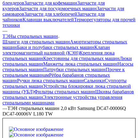
блендеров
Запчасти для кофемашин
Запчасти для
кулеров
Запчасти для посудомоечных машин
Запчасти для
самоваров
Запчасти для хлебопечей
Запчасти для
чайников
Клавиши выключателей
Терморегуляторы для прочей
техники
—
ТЭНы стиральных машин
Шланги для стиральных машин
Амортизаторы стиральных
машин
Баки и полубаки стиральных машин
Клапан
электромагнитный наливной (КЭН)
Крепления люка
стиральных машин
Крестовины для стиральных машин
Люки
стиральных машин
Манжеты люка стиральных машин
Насосы
стиральных машин
Патрубки стиральных машин
Прочее к
стиральным машинам
Рёбра барабанов стиральных
машин
Ручки люка стиральных машин
Сальники
Суппорты
стиральных машин
Устройства блокировки люка стиральной
машины (УБЛ)
Фильтры стиральных машин
Шкивы барабанов
стиральных машин
Электронные устройства управления
стиральными машинами
—
ТЭН стиральных машин 2,0 кВт Samsung DC47-00006Q
DC47-00006V L180 TW