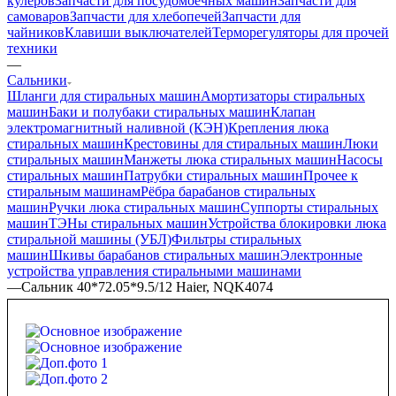
кулеров
Запчасти для посудомоечных машин
Запчасти для
самоваров
Запчасти для хлебопечей
Запчасти для
чайников
Клавиши выключателей
Терморегуляторы для прочей
техники
—
Сальники
Шланги для стиральных машин
Амортизаторы стиральных
машин
Баки и полубаки стиральных машин
Клапан
электромагнитный наливной (КЭН)
Крепления люка
стиральных машин
Крестовины для стиральных машин
Люки
стиральных машин
Манжеты люка стиральных машин
Насосы
стиральных машин
Патрубки стиральных машин
Прочее к
стиральным машинам
Рёбра барабанов стиральных
машин
Ручки люка стиральных машин
Суппорты стиральных
машин
ТЭНы стиральных машин
Устройства блокировки люка
стиральной машины (УБЛ)
Фильтры стиральных
машин
Шкивы барабанов стиральных машин
Электронные
устройства управления стиральными машинами
—
Сальник 40*72.05*9.5/12 Haier, NQK4074