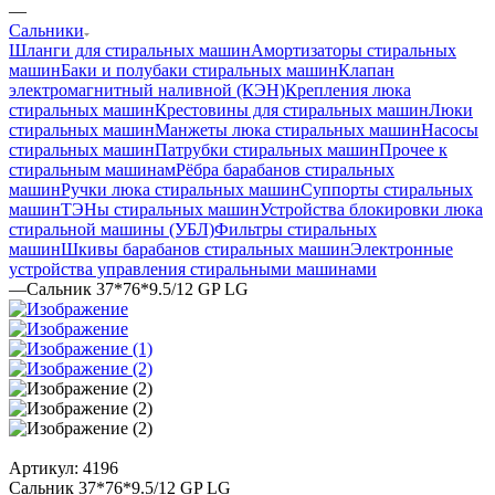
—
Сальники
Шланги для стиральных машин
Амортизаторы стиральных
машин
Баки и полубаки стиральных машин
Клапан
электромагнитный наливной (КЭН)
Крепления люка
стиральных машин
Крестовины для стиральных машин
Люки
стиральных машин
Манжеты люка стиральных машин
Насосы
стиральных машин
Патрубки стиральных машин
Прочее к
стиральным машинам
Рёбра барабанов стиральных
машин
Ручки люка стиральных машин
Суппорты стиральных
машин
ТЭНы стиральных машин
Устройства блокировки люка
стиральной машины (УБЛ)
Фильтры стиральных
машин
Шкивы барабанов стиральных машин
Электронные
устройства управления стиральными машинами
—
Сальник 37*76*9.5/12 GP LG
Артикул:
4196
Сальник 37*76*9.5/12 GP LG