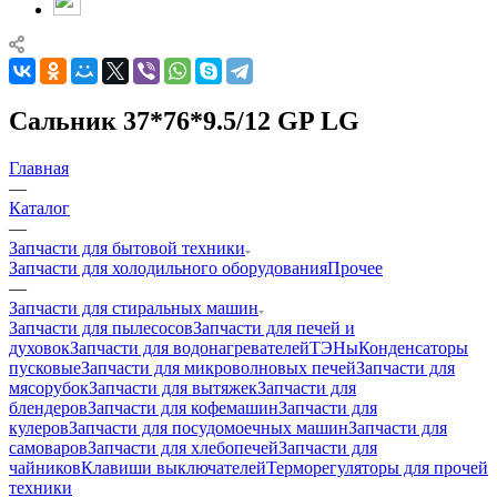
Сальник 37*76*9.5/12 GP LG
Главная
—
Каталог
—
Запчасти для бытовой техники
Запчасти для холодильного оборудования
Прочее
—
Запчасти для стиральных машин
Запчасти для пылесосов
Запчасти для печей и
духовок
Запчасти для водонагревателей
ТЭНы
Конденсаторы
пусковые
Запчасти для микроволновых печей
Запчасти для
мясорубок
Запчасти для вытяжек
Запчасти для
блендеров
Запчасти для кофемашин
Запчасти для
кулеров
Запчасти для посудомоечных машин
Запчасти для
самоваров
Запчасти для хлебопечей
Запчасти для
чайников
Клавиши выключателей
Терморегуляторы для прочей
техники