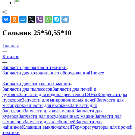
Сальник 25*50,55*10
Главная
—
Каталог
—
Запчасти для бытовой техники
Запчасти для холодильного оборудования
Прочее
—
Запчасти для стиральных машин
Запчасти для пылесосов
Запчасти для печей и
духовок
Запчасти для водонагревателей
ТЭНы
Конденсаторы
пусковые
Запчасти для микроволновых печей
Запчасти для
мясорубок
Запчасти для вытяжек
Запчасти для
блендеров
Запчасти для кофемашин
Запчасти для
кулеров
Запчасти для посудомоечных машин
Запчасти для
самоваров
Запчасти для хлебопечей
Запчасти для
чайников
Клавиши выключателей
Терморегуляторы для прочей
техники