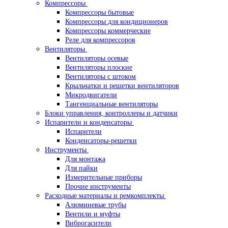
Компрессоры
Компрессоры бытовые
Компрессоры для кондиционеров
Компрессоры коммерческие
Реле для компрессоров
Вентиляторы
Вентиляторы осевые
Вентиляторы плоские
Вентиляторы с штоком
Крыльчатки и решетки вентиляторов
Микродвигатели
Тангенциальные вентиляторы
Блоки управления, контроллеры и датчики
Испарители и конденсаторы
Испарители
Конденсаторы-решетки
Инструменты
Для монтажа
Для пайки
Измерительные приборы
Прочие инструменты
Расходные материалы и ремкомплекты
Алюминевые трубы
Вентили и муфты
Виброгасители