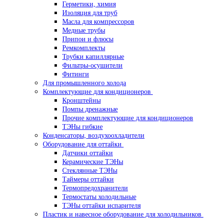
Герметики, химия
Изоляция для труб
Масла для компрессоров
Медные трубы
Припои и флюсы
Ремкомплекты
Трубки капиллярные
Фильтры-осушители
Фитинги
Для промышленного холода
Комплектующие для кондиционеров
Кронштейны
Помпы дренажные
Прочие комплектующие для кондиционеров
ТЭНы гибкие
Конденсаторы, воздухоохладители
Оборудование для оттайки
Датчики оттайки
Керамические ТЭНы
Стеклянные ТЭНы
Таймеры оттайки
Термопредохранители
Термостаты холодильные
ТЭНы оттайки испарителя
Пластик и навесное оборудование для холодильников