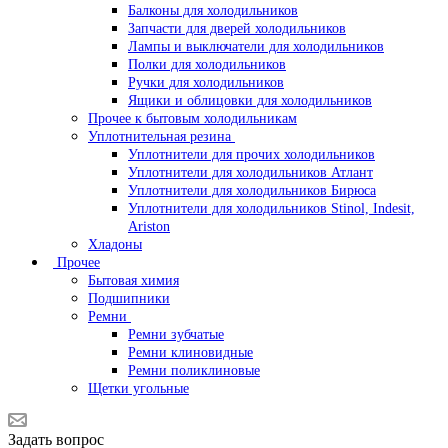
Балконы для холодильников
Запчасти для дверей холодильников
Лампы и выключатели для холодильников
Полки для холодильников
Ручки для холодильников
Ящики и облицовки для холодильников
Прочее к бытовым холодильникам
Уплотнительная резина
Уплотнители для прочих холодильников
Уплотнители для холодильников Атлант
Уплотнители для холодильников Бирюса
Уплотнители для холодильников Stinol, Indesit,
Ariston
Хладоны
Прочее
Бытовая химия
Подшипники
Ремни
Ремни зубчатые
Ремни клиновидные
Ремни поликлиновые
Щетки угольные
Задать вопрос