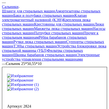
—
Сальники
Шланги для стиральных машин
Амортизаторы стиральных
машин
Баки и полубаки стиральных машин
Клапан
электромагнитный наливной (КЭН)
Крепления люка
стиральных машин
Крестовины для стиральных машин
Люки
стиральных машин
Манжеты люка стиральных машин
Насосы
стиральных машин
Патрубки стиральных машин
Прочее к
стиральным машинам
Рёбра барабанов стиральных
машин
Ручки люка стиральных машин
Суппорты стиральных
машин
ТЭНы стиральных машин
Устройства блокировки люка
стиральной машины (УБЛ)
Фильтры стиральных
машин
Шкивы барабанов стиральных машин
Электронные
устройства управления стиральными машинами
—
Сальник 25*50,55*10
Артикул:
2824