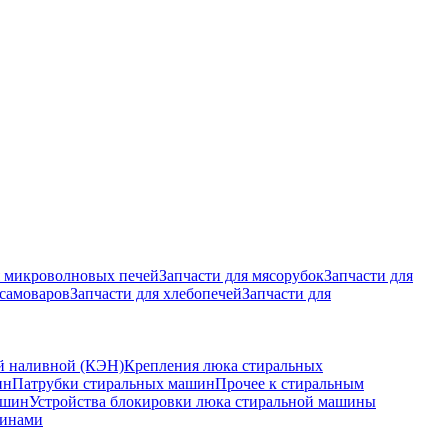
я микроволновых печей
Запчасти для мясорубок
Запчасти для
 самоваров
Запчасти для хлебопечей
Запчасти для
й наливной (КЭН)
Крепления люка стиральных
ин
Патрубки стиральных машин
Прочее к стиральным
ашин
Устройства блокировки люка стиральной машины
шинами