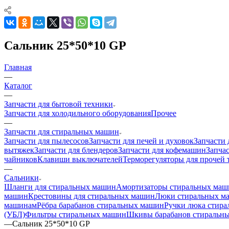
Сальник 25*50*10 GP
Главная
—
Каталог
—
Запчасти для бытовой техники
Запчасти для холодильного оборудования
Прочее
—
Запчасти для стиральных машин
Запчасти для пылесосов
Запчасти для печей и духовок
Запчасти 
вытяжек
Запчасти для блендеров
Запчасти для кофемашин
Запчас
чайников
Клавиши выключателей
Терморегуляторы для прочей 
—
Сальники
Шланги для стиральных машин
Амортизаторы стиральных маш
машин
Крестовины для стиральных машин
Люки стиральных м
машинам
Рёбра барабанов стиральных машин
Ручки люка стир
(УБЛ)
Фильтры стиральных машин
Шкивы барабанов стиральн
—
Сальник 25*50*10 GP