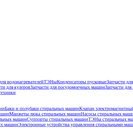
для водонагревателей
ТЭНы
Конденсаторы пусковые
Запчасти дл
ти для кулеров
Запчасти для посудомоечных машин
Запчасти для
техники
ин
Баки и полубаки стиральных машин
Клапан электромагнитны
ашин
Манжеты люка стиральных машин
Насосы стиральных маш
альных машин
Суппорты стиральных машин
ТЭНы стиральных м
ых машин
Электронные устройства управления стиральными ма