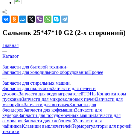
Сальник 25*47*10 G2 (2-х сторонний)
Главная
—
Каталог
—
Запчасти для бытовой техники
Запчасти для холодильного оборудования
Прочее
—
Запчасти для стиральных машин
Запчасти для пылесосов
Запчасти для печей и
духовок
Запчасти для водонагревателей
ТЭНы
Конденсаторы
пусковые
Запчасти для микроволновых печей
Запчасти для
мясорубок
Запчасти для вытяжек
Запчасти для
блендеров
Запчасти для кофемашин
Запчасти для
кулеров
Запчасти для посудомоечных машин
Запчасти для
самоваров
Запчасти для хлебопечей
Запчасти для
чайников
Клавиши выключателей
Терморегуляторы для прочей
техники