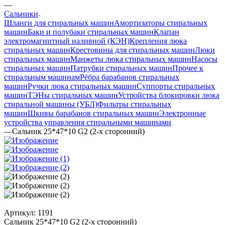
—
Сальники
Шланги для стиральных машин
Амортизаторы стиральных
машин
Баки и полубаки стиральных машин
Клапан
электромагнитный наливной (КЭН)
Крепления люка
стиральных машин
Крестовины для стиральных машин
Люки
стиральных машин
Манжеты люка стиральных машин
Насосы
стиральных машин
Патрубки стиральных машин
Прочее к
стиральным машинам
Рёбра барабанов стиральных
машин
Ручки люка стиральных машин
Суппорты стиральных
машин
ТЭНы стиральных машин
Устройства блокировки люка
стиральной машины (УБЛ)
Фильтры стиральных
машин
Шкивы барабанов стиральных машин
Электронные
устройства управления стиральными машинами
—
Сальник 25*47*10 G2 (2-х сторонний)
Артикул:
1191
Сальник 25*47*10 G2 (2-х сторонний)