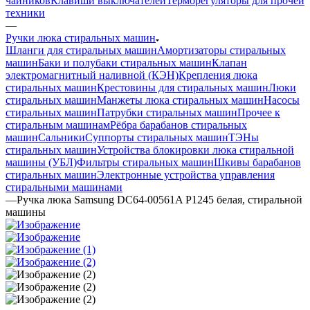
чайников
Клавиши выключателей
Терморегуляторы для прочей
техники
—
Ручки люка стиральных машин
Шланги для стиральных машин
Амортизаторы стиральных
машин
Баки и полубаки стиральных машин
Клапан
электромагнитный наливной (КЭН)
Крепления люка
стиральных машин
Крестовины для стиральных машин
Люки
стиральных машин
Манжеты люка стиральных машин
Насосы
стиральных машин
Патрубки стиральных машин
Прочее к
стиральным машинам
Рёбра барабанов стиральных
машин
Сальники
Суппорты стиральных машин
ТЭНы
стиральных машин
Устройства блокировки люка стиральной
машины (УБЛ)
Фильтры стиральных машин
Шкивы барабанов
стиральных машин
Электронные устройства управления
стиральными машинами
—
Ручка люка Samsung DC64-00561A P1245 белая, стиральной
машины