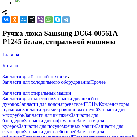
Ручка люка Samsung DC64-00561A
P1245 белая, стиральной машины
Главная
—
Каталог
—
Запчасти для бытовой техники
Запчасти для холодильного оборудования
Прочее
—
Запчасти для стиральных машин
Запчасти для пылесосов
Запчасти для печей и
духовок
Запчасти для водонагревателей
ТЭНы
Конденсаторы
пусковые
Запчасти для микроволновых печей
Запчасти для
мясорубок
Запчасти для вытяжек
Запчасти для
блендеров
Запчасти для кофемашин
Запчасти для
кулеров
Запчасти для посудомоечных машин
Запчасти для
самоваров
Запчасти для хлебопечей
Запчасти для