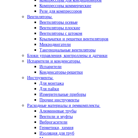
Компрессоры для кондиционеров
Компрессоры коммерческие
Реле для компрессоров
Вентиляторы
Вентиляторы осевые
Вентиляторы плоские
Вентиляторы с штоком
Крыльчатки и решетки вентиляторов
Микродвигатели
Тангенциальные вентиляторы
Блоки управления, контроллеры и датчики
Испарители и конденсаторы
Испарители
Конденсаторы-решетки
Инструменты
Для монтажа
Для пайки
Измерительные приборы
Прочие инструменты
Расходные материалы и ремкомплекты
Алюминевые трубы
Вентили и муфты
Виброгасители
Герметики, химия
Изоляция для труб