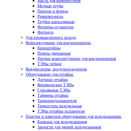
Масла для компрессоров
Медные трубы
Припои и флюсы
Ремкомплекты
Трубки капиллярные
Фильтры-осушители
Фитинги
Для промышленного холода
Комплектующие для кондиционеров
Кронштейны
Помпы дренажные
Прочие комплектующие для кондиционеров
ТЭНы гибкие
Конденсаторы, воздухоохладители
Оборудование для оттайки
Датчики оттайки
Керамические ТЭНы
Стеклянные ТЭНы
Таймеры оттайки
Термопредохранители
Термостаты холодильные
ТЭНы оттайки испарителя
Пластик и навесное оборудование для холодильников
Балконы для холодильников
Запчасти для дверей холодильников