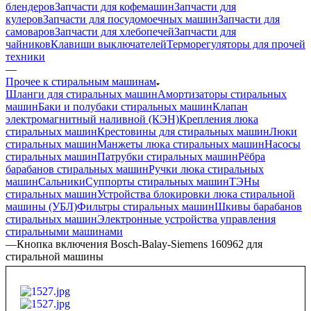
блендеров
Запчасти для кофемашин
Запчасти для
кулеров
Запчасти для посудомоечных машин
Запчасти для
самоваров
Запчасти для хлебопечей
Запчасти для
чайников
Клавиши выключателей
Терморегуляторы для прочей
техники
—
Прочее к стиральным машинам
Шланги для стиральных машин
Амортизаторы стиральных
машин
Баки и полубаки стиральных машин
Клапан
электромагнитный наливной (КЭН)
Крепления люка
стиральных машин
Крестовины для стиральных машин
Люки
стиральных машин
Манжеты люка стиральных машин
Насосы
стиральных машин
Патрубки стиральных машин
Рёбра
барабанов стиральных машин
Ручки люка стиральных
машин
Сальники
Суппорты стиральных машин
ТЭНы
стиральных машин
Устройства блокировки люка стиральной
машины (УБЛ)
Фильтры стиральных машин
Шкивы барабанов
стиральных машин
Электронные устройства управления
стиральными машинами
—
Кнопка включения Bosch-Balay-Siemens 160962 для
стиральной машины