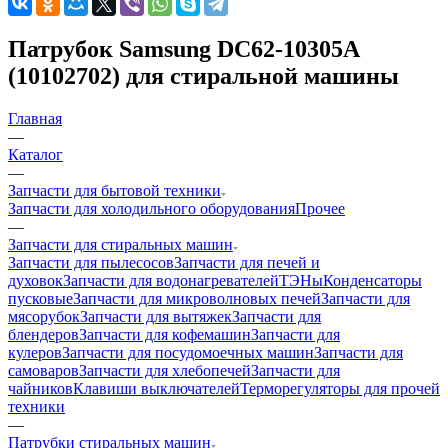
Патрубок Samsung DC62-10305A
(10102702) для стиральной машины
Главная
—
Каталог
—
Запчасти для бытовой техники
Запчасти для холодильного оборудования
Прочее
—
Запчасти для стиральных машин
Запчасти для пылесосов
Запчасти для печей и
духовок
Запчасти для водонагревателей
ТЭНы
Конденсаторы
пусковые
Запчасти для микроволновых печей
Запчасти для
мясорубок
Запчасти для вытяжек
Запчасти для
блендеров
Запчасти для кофемашин
Запчасти для
кулеров
Запчасти для посудомоечных машин
Запчасти для
самоваров
Запчасти для хлебопечей
Запчасти для
чайников
Клавиши выключателей
Терморегуляторы для прочей
техники
—
Патрубки стиральных машин