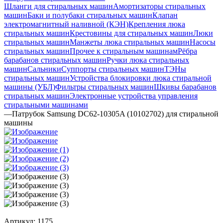
Шланги для стиральных машин
Амортизаторы стиральных
машин
Баки и полубаки стиральных машин
Клапан
электромагнитный наливной (КЭН)
Крепления люка
стиральных машин
Крестовины для стиральных машин
Люки
стиральных машин
Манжеты люка стиральных машин
Насосы
стиральных машин
Прочее к стиральным машинам
Рёбра
барабанов стиральных машин
Ручки люка стиральных
машин
Сальники
Суппорты стиральных машин
ТЭНы
стиральных машин
Устройства блокировки люка стиральной
машины (УБЛ)
Фильтры стиральных машин
Шкивы барабанов
стиральных машин
Электронные устройства управления
стиральными машинами
—
Патрубок Samsung DC62-10305A (10102702) для стиральной
машины
Артикул:
1175