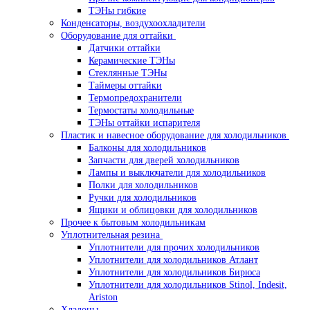
ТЭНы гибкие
Конденсаторы, воздухоохладители
Оборудование для оттайки
Датчики оттайки
Керамические ТЭНы
Стеклянные ТЭНы
Таймеры оттайки
Термопредохранители
Термостаты холодильные
ТЭНы оттайки испарителя
Пластик и навесное оборудование для холодильников
Балконы для холодильников
Запчасти для дверей холодильников
Лампы и выключатели для холодильников
Полки для холодильников
Ручки для холодильников
Ящики и облицовки для холодильников
Прочее к бытовым холодильникам
Уплотнительная резина
Уплотнители для прочих холодильников
Уплотнители для холодильников Атлант
Уплотнители для холодильников Бирюса
Уплотнители для холодильников Stinol, Indesit,
Ariston
Хладоны