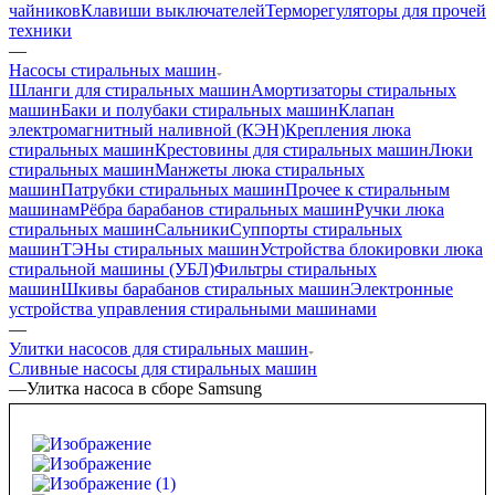
чайников
Клавиши выключателей
Терморегуляторы для прочей
техники
—
Насосы стиральных машин
Шланги для стиральных машин
Амортизаторы стиральных
машин
Баки и полубаки стиральных машин
Клапан
электромагнитный наливной (КЭН)
Крепления люка
стиральных машин
Крестовины для стиральных машин
Люки
стиральных машин
Манжеты люка стиральных
машин
Патрубки стиральных машин
Прочее к стиральным
машинам
Рёбра барабанов стиральных машин
Ручки люка
стиральных машин
Сальники
Суппорты стиральных
машин
ТЭНы стиральных машин
Устройства блокировки люка
стиральной машины (УБЛ)
Фильтры стиральных
машин
Шкивы барабанов стиральных машин
Электронные
устройства управления стиральными машинами
—
Улитки насосов для стиральных машин
Сливные насосы для стиральных машин
—
Улитка насоса в сборе Samsung