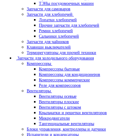
ТЭНы посудомоечных машин
Запчасти для самоваров
Запчасти для хлебопечей
Лопатки хлебопечей
Прочие запчасти для хлебопечей
Ремни хлебопечей
Сальники хлебопечей
Запчасти для чайников
Клавиши выключателей
Терморегуляторы для прочей техники
Запчасти для холодильного оборудования
Компрессоры
Компрессоры бытовые
Компрессоры для кондиционеров
Компрессоры коммерческие
Реле для компрессоров
Вентиляторы
Вентиляторы осевые
Вентиляторы плоские
Вентиляторы с штоком
Крыльчатки и решетки вентиляторов
Микродвигатели
Тангенциальные вентиляторы
Блоки управления, контроллеры и датчики
Испарители и конденсаторы