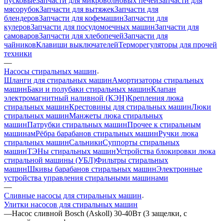
пусковые
Запчасти для микроволновых печей
Запчасти для
мясорубок
Запчасти для вытяжек
Запчасти для
блендеров
Запчасти для кофемашин
Запчасти для
кулеров
Запчасти для посудомоечных машин
Запчасти для
самоваров
Запчасти для хлебопечей
Запчасти для
чайников
Клавиши выключателей
Терморегуляторы для прочей
техники
—
Насосы стиральных машин
Шланги для стиральных машин
Амортизаторы стиральных
машин
Баки и полубаки стиральных машин
Клапан
электромагнитный наливной (КЭН)
Крепления люка
стиральных машин
Крестовины для стиральных машин
Люки
стиральных машин
Манжеты люка стиральных
машин
Патрубки стиральных машин
Прочее к стиральным
машинам
Рёбра барабанов стиральных машин
Ручки люка
стиральных машин
Сальники
Суппорты стиральных
машин
ТЭНы стиральных машин
Устройства блокировки люка
стиральной машины (УБЛ)
Фильтры стиральных
машин
Шкивы барабанов стиральных машин
Электронные
устройства управления стиральными машинами
—
Сливные насосы для стиральных машин
Улитки насосов для стиральных машин
—
Насос сливной Bosch (Askoll) 30-40Вт (3 защелки, с