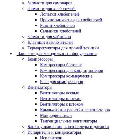
Запчасти для самоваров
Запчасти для хлебопечей
Лопатки хлебопечей
Прочие запчасти для хлебопечей
Ремни хлебопечей
Сальники хлебопечей
Запчасти для чайников
Клавиши выключателей
Терморегуляторы для прочей техники
Запчасти для холодильного оборудования
Компрессоры
Компрессоры бытовые
Компрессоры для кондиционеров
Компрессоры коммерческие
Реле для компрессоров
Вентиляторы
Вентиляторы осевые
Вентиляторы плоские
Вентиляторы с штоком
Крыльчатки и решетки вентиляторов
Микродвигатели
Тангенциальные вентиляторы
Блоки управления, контроллеры и датчики
Испарители и конденсаторы
Испарители