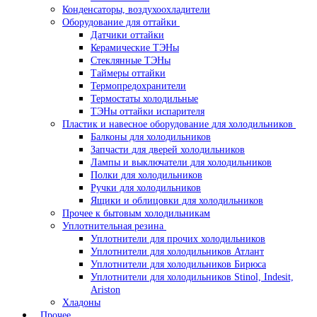
Конденсаторы, воздухоохладители
Оборудование для оттайки
Датчики оттайки
Керамические ТЭНы
Стеклянные ТЭНы
Таймеры оттайки
Термопредохранители
Термостаты холодильные
ТЭНы оттайки испарителя
Пластик и навесное оборудование для холодильников
Балконы для холодильников
Запчасти для дверей холодильников
Лампы и выключатели для холодильников
Полки для холодильников
Ручки для холодильников
Ящики и облицовки для холодильников
Прочее к бытовым холодильникам
Уплотнительная резина
Уплотнители для прочих холодильников
Уплотнители для холодильников Атлант
Уплотнители для холодильников Бирюса
Уплотнители для холодильников Stinol, Indesit,
Ariston
Хладоны
Прочее