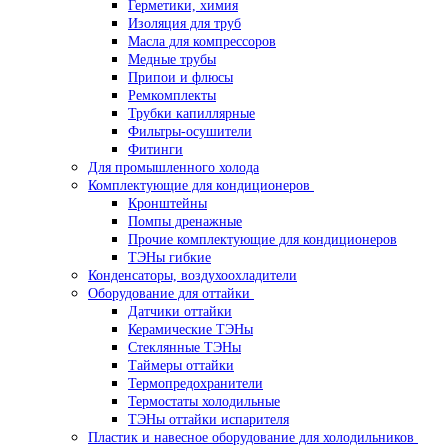
Герметики, химия
Изоляция для труб
Масла для компрессоров
Медные трубы
Припои и флюсы
Ремкомплекты
Трубки капиллярные
Фильтры-осушители
Фитинги
Для промышленного холода
Комплектующие для кондиционеров
Кронштейны
Помпы дренажные
Прочие комплектующие для кондиционеров
ТЭНы гибкие
Конденсаторы, воздухоохладители
Оборудование для оттайки
Датчики оттайки
Керамические ТЭНы
Стеклянные ТЭНы
Таймеры оттайки
Термопредохранители
Термостаты холодильные
ТЭНы оттайки испарителя
Пластик и навесное оборудование для холодильников