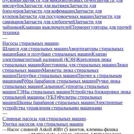
пусковые
Запчасти для микроволновых печей
Запчасти для
мясорубок
Запчасти для вытяжек
Запчасти для
блендеров
Запчасти для кофемашин
Запчасти для
кулеров
Запчасти для посудомоечных машин
Запчасти для
самоваров
Запчасти для хлебопечей
Запчасти для
чайников
Клавиши выключателей
Терморегуляторы для прочей
техники
—
Насосы стиральных машин
Шланги для стиральных машин
Амортизаторы стиральных
машин
Баки и полубаки стиральных машин
Клапан
электромагнитный наливной (КЭН)
Крепления люка
стиральных машин
Крестовины для стиральных машин
Люки
стиральных машин
Манжеты люка стиральных
машин
Патрубки стиральных машин
Прочее к стиральным
машинам
Рёбра барабанов стиральных машин
Ручки люка
стиральных машин
Сальники
Суппорты стиральных
машин
ТЭНы стиральных машин
Устройства блокировки люка
стиральной машины (УБЛ)
Фильтры стиральных
машин
Шкивы барабанов стиральных машин
Электронные
устройства управления стиральными машинами
—
Сливные насосы для стиральных машин
Улитки насосов для стиральных машин
—
Насос сливной Askoll 40Вт (5 винтов, клеммы-фишка