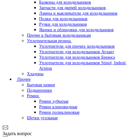
Балконы для холодильников
Запчасти для дверей холодильников
Лампы и выключатели для холодильников
Полки для холодильников
Ручки для холодильников
Ящики и облицовки для холодильников
Прочее к бытовым холодильникам
Уплотнительная резина
Уплотнители для прочих холодильников
Уплотнители для холодильников Атлант
Уплотнители для холодильников Бирюса
Уплотнители для холодильников Stinol, Indesit,
Ariston
Хладоны
Прочее
Бытовая химия
Подшипники
Ремни
Ремни зубчатые
Ремни клиновидные
Ремни поликлиновые
Щетки угольные
Задать вопрос