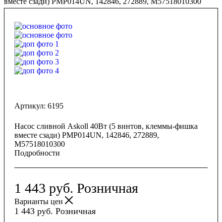
вместе сзади) PMP014UN, 142846, 272889, M57518010300
Артикул:
6195
Насос сливной Askoll 40Вт (5 винтов, клеммы-фишка
вместе сзади) PMP014UN, 142846, 272889,
M57518010300
Подробности
1 443
руб.
Розничная
Варианты цен
1 443
руб.
Розничная