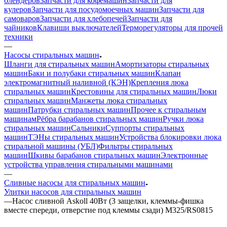
блендеров
Запчасти для кофемашин
Запчасти для
кулеров
Запчасти для посудомоечных машин
Запчасти для
самоваров
Запчасти для хлебопечей
Запчасти для
чайников
Клавиши выключателей
Терморегуляторы для прочей
техники
—
Насосы стиральных машин
Шланги для стиральных машин
Амортизаторы стиральных
машин
Баки и полубаки стиральных машин
Клапан
электромагнитный наливной (КЭН)
Крепления люка
стиральных машин
Крестовины для стиральных машин
Люки
стиральных машин
Манжеты люка стиральных
машин
Патрубки стиральных машин
Прочее к стиральным
машинам
Рёбра барабанов стиральных машин
Ручки люка
стиральных машин
Сальники
Суппорты стиральных
машин
ТЭНы стиральных машин
Устройства блокировки люка
стиральной машины (УБЛ)
Фильтры стиральных
машин
Шкивы барабанов стиральных машин
Электронные
устройства управления стиральными машинами
—
Сливные насосы для стиральных машин
Улитки насосов для стиральных машин
—
Насос сливной Askoll 40Вт (3 защелки, клеммы-фишка
вместе спереди, отверстие под клеммы сзади) M325/RS0815