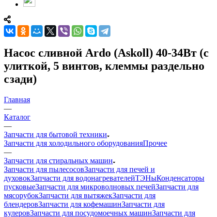
Насос сливной Ardo (Askoll) 40-34Вт (с
улиткой, 5 винтов, клеммы раздельно
сзади)
Главная
—
Каталог
—
Запчасти для бытовой техники
Запчасти для холодильного оборудования
Прочее
—
Запчасти для стиральных машин
Запчасти для пылесосов
Запчасти для печей и
духовок
Запчасти для водонагревателей
ТЭНы
Конденсаторы
пусковые
Запчасти для микроволновых печей
Запчасти для
мясорубок
Запчасти для вытяжек
Запчасти для
блендеров
Запчасти для кофемашин
Запчасти для
кулеров
Запчасти для посудомоечных машин
Запчасти для