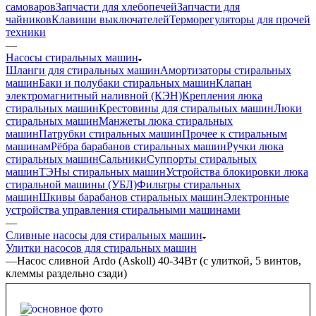
самоваров
Запчасти для хлебопечей
Запчасти для
чайников
Клавиши выключателей
Терморегуляторы для прочей
техники
—
Насосы стиральных машин
Шланги для стиральных машин
Амортизаторы стиральных
машин
Баки и полубаки стиральных машин
Клапан
электромагнитный наливной (КЭН)
Крепления люка
стиральных машин
Крестовины для стиральных машин
Люки
стиральных машин
Манжеты люка стиральных
машин
Патрубки стиральных машин
Прочее к стиральным
машинам
Рёбра барабанов стиральных машин
Ручки люка
стиральных машин
Сальники
Суппорты стиральных
машин
ТЭНы стиральных машин
Устройства блокировки люка
стиральной машины (УБЛ)
Фильтры стиральных
машин
Шкивы барабанов стиральных машин
Электронные
устройства управления стиральными машинами
—
Сливные насосы для стиральных машин
Улитки насосов для стиральных машин
—
Насос сливной Ardo (Askoll) 40-34Вт (с улиткой, 5 винтов,
клеммы раздельно сзади)