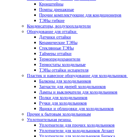
Кронштейны
Помпы дренажные
Прочие комплектующие для кондиционеров
ТЭНы гибкие
Конденсаторы, воздухоохладители
Оборудование для оттайки
Датчики оттайки
Керамические ТЭНы
Стеклянные ТЭНы
Таймеры оттайки
Термопредохранители
Термостаты холодильные
ТЭНы оттайки испарителя
Пластик и навесное оборудование для холодильников
Балконы для холодильников
Запчасти для дверей холодильников
Лампы и выключатели для холодильников
Полки для холодильников
Ручки для холодильников
Ящики и облицовки для холодильников
Прочее к бытовым холодильникам
Уплотнительная резина
Уплотнители для прочих холодильников
Уплотнители для холодильников Атлант
Уплотнители для холодильников Бирюса