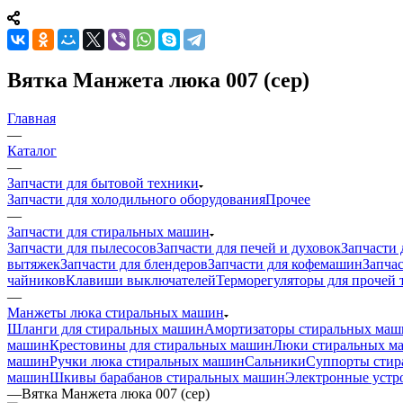
Вятка Манжета люка 007 (сер)
Главная
—
Каталог
—
Запчасти для бытовой техники
Запчасти для холодильного оборудования
Прочее
—
Запчасти для стиральных машин
Запчасти для пылесосов
Запчасти для печей и духовок
Запчасти 
вытяжек
Запчасти для блендеров
Запчасти для кофемашин
Запчас
чайников
Клавиши выключателей
Терморегуляторы для прочей 
—
Манжеты люка стиральных машин
Шланги для стиральных машин
Амортизаторы стиральных маш
машин
Крестовины для стиральных машин
Люки стиральных м
машин
Ручки люка стиральных машин
Сальники
Суппорты стир
машин
Шкивы барабанов стиральных машин
Электронные устр
—
Вятка Манжета люка 007 (сер)