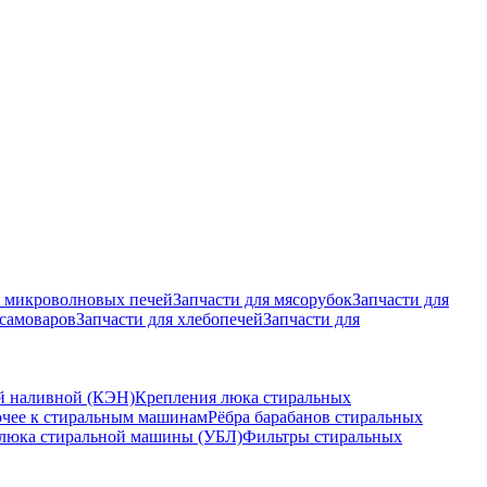
я микроволновых печей
Запчасти для мясорубок
Запчасти для
 самоваров
Запчасти для хлебопечей
Запчасти для
й наливной (КЭН)
Крепления люка стиральных
чее к стиральным машинам
Рёбра барабанов стиральных
 люка стиральной машины (УБЛ)
Фильтры стиральных