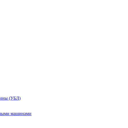
шины (УБЛ)
ьными машинами