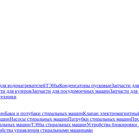
для водонагревателей
ТЭНы
Конденсаторы пусковые
Запчасти дл
ти для кулеров
Запчасти для посудомоечных машин
Запчасти для
техники
ин
Баки и полубаки стиральных машин
Клапан электромагнитны
ашин
Насосы стиральных машин
Патрубки стиральных машин
Про
альных машин
ТЭНы стиральных машин
Устройства блокировки
ойства управления стиральными машинами