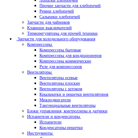
Лопатки хлебопечей
Прочие запчасти для хлебопечей
Ремни хлебопечей
Сальники хлебопечей
Запчасти для чайников
Клавиши выключателей
Терморегуляторы для прочей техники
Запчасти для холодильного оборудования
Компрессоры
Компрессоры бытовые
Компрессоры для кондиционеров
Компрессоры коммерческие
Реле для компрессоров
Вентиляторы
Вентиляторы осевые
Вентиляторы плоские
Вентиляторы с штоком
Крыльчатки и решетки вентиляторов
Микродвигатели
Тангенциальные вентиляторы
Блоки управления, контроллеры и датчики
Испарители и конденсаторы
Испарители
Конденсаторы-решетки
Инструменты