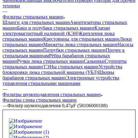
чайников
Клавиши выключателей
Терморегуляторы для прочей
техники
—
Фильтры стиральных машин
Шланги для стиральных машин
Амортизаторы стиральных
машин
Баки и полубаки стиральных машин
Клапан
электромагнитный наливной (КЭН)
Крепления люка
стиральных машин
Крестовины для стиральных машин
Люки
стиральных машин
Манжеты люка стиральных машин
Насосы
стиральных машин
Патрубки стиральных машин
Прочее к
стиральным машинам
Рёбра барабанов стиральных
машин
Ручки люка стиральных машин
Сальники
Суппорты
стиральных машин
ТЭНы стиральных машин
Устройства
блокировки люка стиральной машины (УБЛ)
Шкивы
барабанов стиральных машин
Электронные устройства
управления стиральными машинами
—
Фильтры шумоподавления стиральных машин
Фильтры слива стиральных машин
—
Фильтр шумоподавления 0,47µF (58106000188)