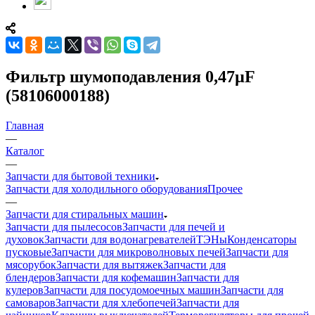
Фильтр шумоподавления 0,47µF
(58106000188)
Главная
—
Каталог
—
Запчасти для бытовой техники
Запчасти для холодильного оборудования
Прочее
—
Запчасти для стиральных машин
Запчасти для пылесосов
Запчасти для печей и
духовок
Запчасти для водонагревателей
ТЭНы
Конденсаторы
пусковые
Запчасти для микроволновых печей
Запчасти для
мясорубок
Запчасти для вытяжек
Запчасти для
блендеров
Запчасти для кофемашин
Запчасти для
кулеров
Запчасти для посудомоечных машин
Запчасти для
самоваров
Запчасти для хлебопечей
Запчасти для