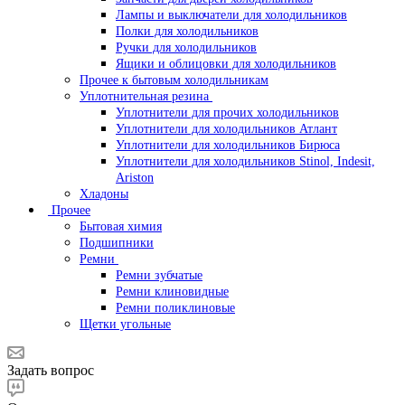
Лампы и выключатели для холодильников
Полки для холодильников
Ручки для холодильников
Ящики и облицовки для холодильников
Прочее к бытовым холодильникам
Уплотнительная резина
Уплотнители для прочих холодильников
Уплотнители для холодильников Атлант
Уплотнители для холодильников Бирюса
Уплотнители для холодильников Stinol, Indesit,
Ariston
Хладоны
Прочее
Бытовая химия
Подшипники
Ремни
Ремни зубчатые
Ремни клиновидные
Ремни поликлиновые
Щетки угольные
Задать вопрос