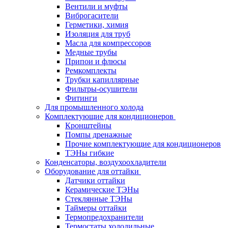
Вентили и муфты
Виброгасители
Герметики, химия
Изоляция для труб
Масла для компрессоров
Медные трубы
Припои и флюсы
Ремкомплекты
Трубки капиллярные
Фильтры-осушители
Фитинги
Для промышленного холода
Комплектующие для кондиционеров
Кронштейны
Помпы дренажные
Прочие комплектующие для кондиционеров
ТЭНы гибкие
Конденсаторы, воздухоохладители
Оборудование для оттайки
Датчики оттайки
Керамические ТЭНы
Стеклянные ТЭНы
Таймеры оттайки
Термопредохранители
Термостаты холодильные