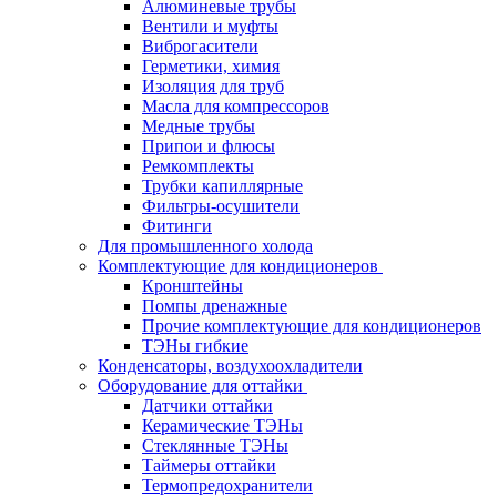
Алюминевые трубы
Вентили и муфты
Виброгасители
Герметики, химия
Изоляция для труб
Масла для компрессоров
Медные трубы
Припои и флюсы
Ремкомплекты
Трубки капиллярные
Фильтры-осушители
Фитинги
Для промышленного холода
Комплектующие для кондиционеров
Кронштейны
Помпы дренажные
Прочие комплектующие для кондиционеров
ТЭНы гибкие
Конденсаторы, воздухоохладители
Оборудование для оттайки
Датчики оттайки
Керамические ТЭНы
Стеклянные ТЭНы
Таймеры оттайки
Термопредохранители