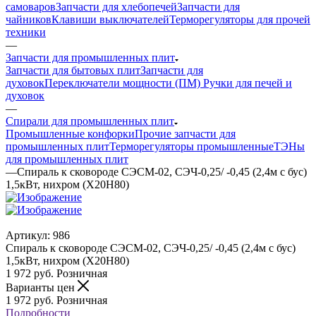
самоваров
Запчасти для хлебопечей
Запчасти для
чайников
Клавиши выключателей
Терморегуляторы для прочей
техники
—
Запчасти для промышленных плит
Запчасти для бытовых плит
Запчасти для
духовок
Переключатели мощности (ПМ)
Ручки для печей и
духовок
—
Спирали для промышленных плит
Промышленные конфорки
Прочие запчасти для
промышленных плит
Терморегуляторы промышленные
ТЭНы
для промышленных плит
—
Спираль к сковороде СЭСМ-02, СЭЧ-0,25/ -0,45 (2,4м с бус)
1,5кВт, нихром (Х20Н80)
Артикул:
986
Спираль к сковороде СЭСМ-02, СЭЧ-0,25/ -0,45 (2,4м с бус)
1,5кВт, нихром (Х20Н80)
1 972
руб.
Розничная
Варианты цен
1 972
руб.
Розничная
Подробности