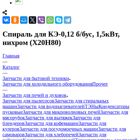
Спираль для КЭ-0,12 б/бус, 1,5кВт,
нихром (Х20Н80)
Главная
—
Каталог
—
Запчасти для бытовой техники
Запчасти для холодильного оборудования
Прочее
—
Запчасти для печей и духовок
Запчасти для пылесосов
Запчасти для стиральных
машин
Запчасти для водонагревателей
ТЭНы
Конденсаторы
пусковые
Запчасти для микроволновых печей
Запчасти для
мясорубок
Запчасти для вытяжек
Запчасти для
блендеров
Запчасти для кофемашин
Запчасти для
кулеров
Запчасти для посудомоечных машин
Запчасти для
самоваров
Запчасти для хлебопечей
Запчасти для