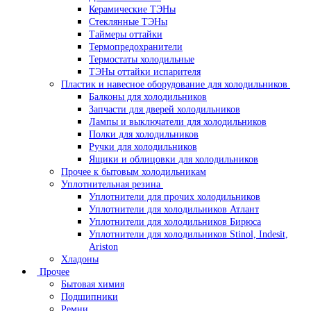
Керамические ТЭНы
Стеклянные ТЭНы
Таймеры оттайки
Термопредохранители
Термостаты холодильные
ТЭНы оттайки испарителя
Пластик и навесное оборудование для холодильников
Балконы для холодильников
Запчасти для дверей холодильников
Лампы и выключатели для холодильников
Полки для холодильников
Ручки для холодильников
Ящики и облицовки для холодильников
Прочее к бытовым холодильникам
Уплотнительная резина
Уплотнители для прочих холодильников
Уплотнители для холодильников Атлант
Уплотнители для холодильников Бирюса
Уплотнители для холодильников Stinol, Indesit,
Ariston
Хладоны
Прочее
Бытовая химия
Подшипники
Ремни