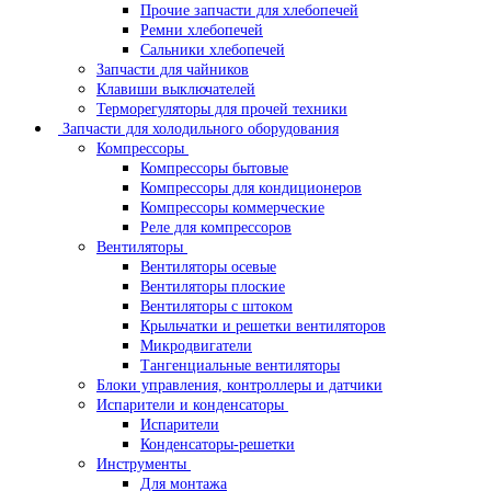
Прочие запчасти для хлебопечей
Ремни хлебопечей
Сальники хлебопечей
Запчасти для чайников
Клавиши выключателей
Терморегуляторы для прочей техники
Запчасти для холодильного оборудования
Компрессоры
Компрессоры бытовые
Компрессоры для кондиционеров
Компрессоры коммерческие
Реле для компрессоров
Вентиляторы
Вентиляторы осевые
Вентиляторы плоские
Вентиляторы с штоком
Крыльчатки и решетки вентиляторов
Микродвигатели
Тангенциальные вентиляторы
Блоки управления, контроллеры и датчики
Испарители и конденсаторы
Испарители
Конденсаторы-решетки
Инструменты
Для монтажа